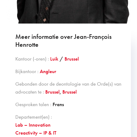
Meer informatie over Jean-François
Henrotte
Kantoor (-oren) :
Luik
/
Brussel
Bijkantoor :
Angleur
Gebonden door de deontologie van de Orde(s) van
advocaten te :
Brussel
,
Brussel
Gesproken talen :
Frans
Departement(en) :
Lab – Innovation
Creactivity – IP & IT