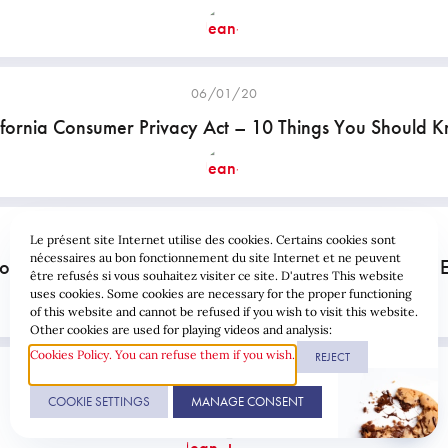
06/01/20
ifornia Consumer Privacy Act – 10 Things You Should 
21/01/20
Le présent site Internet utilise des cookies. Certains cookies sont
nécessaires au bon fonctionnement du site Internet et ne peuvent
foSoc Directive : no digital exhaustion according to the 
être refusés si vous souhaitez visiter ce site. D'autres This website
uses cookies. Some cookies are necessary for the proper functioning
of this website and cannot be refused if you wish to visit this website.
Other cookies are used for playing videos and analysis:
Cookies Policy. You can refuse them if you wish.
REJECT
17/12/19
COOKIE SETTINGS
MANAGE CONSENT
Cybersécurité : un hôpital admis aux urgences …