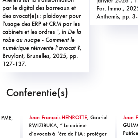
janvier 2026",
par le digital des barreaux et
For. Immo., 20
2019 - tot op heden : Lid van de Europese
des avocat(e)s : plaidoyer pour
Anthemis, pp. 3-
incubator van de balie van Brussel
l'usage des ERP et CRM par les
cabinets et les ordres ", in
De la
2019 - tot op heden : Directeur van de
robe au nuage - Comment le
digitale stratégie van de International Union
numérique réinvente l’avocat ?
,
of lawyers (U.I.A.)
Bruylant, Bruxelles, 2025, pp.
2012 - tot op heden : Vicevoorzitter van de
127-137.
commissie Privacy and rights of the digital
person van de International Union of
lawyers (U.I.A.)
Conferentie(s)
2019 - tot op heden : Voorzitter (Bestuurder
2019-2023) van Conférence Internationale
des Barreaux de tradition juridique
Jean-François HENROTTE
, Gabriel
Jean-
a PME,
commune
GUIM
RWIZIBUKA
, ” Le cabinet
Patric
d’avocats à l’ère de l’IA : protéger
2015 - tot op heden : Lid van de