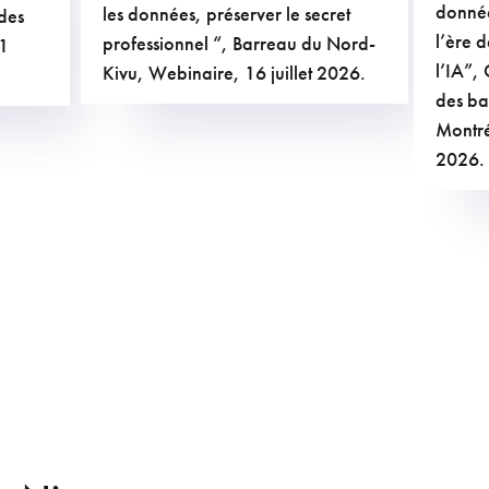
donnée
les données, préserver le secret
des
International Bar Association.
l’ère d
professionnel “, Barreau du Nord-
21
l’IA”,
Kivu, Webinaire, 16 juillet 2026.
des ba
Montré
2026.