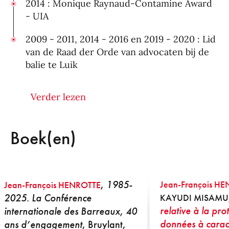
2014 : Monique Raynaud-Contamine Award
- UIA
2009 - 2011, 2014 - 2016 en 2019 - 2020 : Lid
van de Raad der Orde van advocaten bij de
balie te Luik
2013 - tot op heden : Voorzitter van de
Verder lezen
commissie Buitenlandse betrekkingen van
de Orde van advocaten bij de balie te Luik
Boek(en)
2019 - 2021 : Voorzitter van de Commissie
Innovatie van de Orde van advocaten bij de
balie te Luik.
,
1985-
Jean-François H
Jean-François HENROTTE
1999 - 2020 : Voorzitter van de Commissie
2025. La Conférence
ICT van de Orde van advocaten bij de balie
KAYUDI MISAMU
relative à la pro
internationale des Barreaux, 40
te Luik.
données à carac
ans d’engagement
, Bruylant,