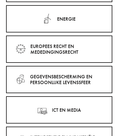
Lid van het redactiecomité van de Cahiers
ENERGIE
de droit immobilier (1999-2002).
Lid van het comité des utilisateurs du
système d´information Phenix (2006-2012).
EUROPEES RECHT EN
MEDEDINGINGSRECHT
GEGEVENSBESCHERMING EN
PERSOONLIJKE LEVENSSFEER
ICT EN MEDIA