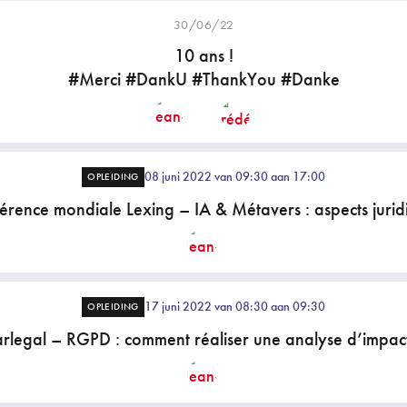
30/06/22
10 ans !
#Merci #DankU #ThankYou #Danke
08 juni 2022 van 09:30 aan 17:00
OPLEIDING
érence mondiale Lexing – IA & Métavers : aspects jurid
17 juni 2022 van 08:30 aan 09:30
OPLEIDING
rlegal – RGPD : comment réaliser une analyse d’impac