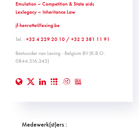
Emulation – Competition & State aids
Lexlegacy – Inheritance Law
jf.henrotte@lexing.be
Tel. :
+32 4 229 20 10 / +32 2 381 11 91
bestuurder van Lexing - Belgium BV (K.B.O.
0844.516.345)
Medewerk(st)ers :