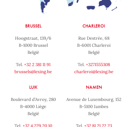
BRUSSEL
CHARLEROI
Hoogstraat, 139/6
Rue Destrée, 68
B-1000 Brussel
B-6001 Charleroi
België
België
Tel.
+32 2 381 11 91
Tel.
+3271555308
brussels@lexing.be
charleroi@lexing.be
LUIK
NAMEN
Boulevard d’Avroy, 280
Avenue de Luxembourg, 152
B-4000 Liège
B-5100 Jambes
België
België
Tel.
+32 4 229 20 10
Tel.
+32 81 21 22 23