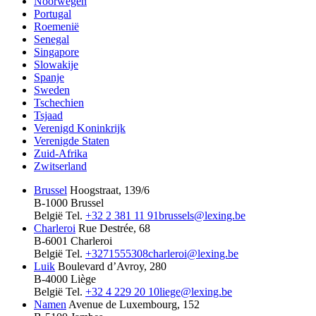
Noorwegen
Portugal
Roemenië
Senegal
Singapore
Slowakije
Spanje
Sweden
Tschechien
Tsjaad
Verenigd Koninkrijk
Verenigde Staten
Zuid-Afrika
Zwitserland
Brussel
Hoogstraat, 139/6
B-1000 Brussel
België
Tel.
+32 2 381 11 91
brussels@lexing.be
Charleroi
Rue Destrée, 68
B-6001 Charleroi
België
Tel.
+3271555308
charleroi@lexing.be
Luik
Boulevard d’Avroy, 280
B-4000 Liège
België
Tel.
+32 4 229 20 10
liege@lexing.be
Namen
Avenue de Luxembourg, 152