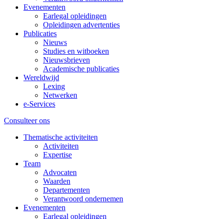
Evenementen
Earlegal opleidingen
Opleidingen advertenties
Publicaties
Nieuws
Studies en witboeken
Nieuwsbrieven
Academische publicaties
Wereldwijd
Lexing
Netwerken
e-Services
Consulteer ons
Thematische activiteiten
Activiteiten
Expertise
Team
Advocaten
Waarden
Departementen
Verantwoord ondernemen
Evenementen
Earlegal opleidingen