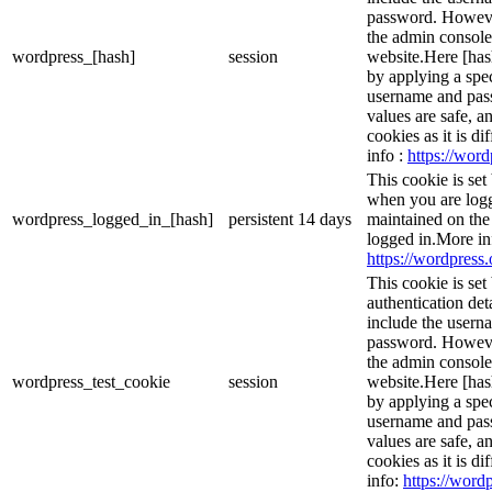
password. However,
the admin console
wordpress_[hash]
session
website.Here [hash
by applying a spec
username and passw
values are safe, a
cookies as it is d
info :
https://word
This cookie is set
when you are logg
wordpress_logged_in_[hash]
persistent
14 days
maintained on the
logged in.More in
https://wordpress.
This cookie is set
authentication det
include the usern
password. However,
the admin console
wordpress_test_cookie
session
website.Here [hash
by applying a spec
username and passw
values are safe, a
cookies as it is d
info:
https://wordp