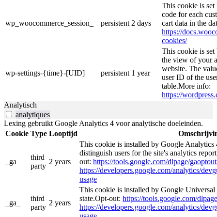
This cookie is se
code for each cust
wp_woocommerce_session_
persistent
2 days
cart data in the d
https://docs.wo
cookies/
This cookie is se
the view of your a
website. The valu
wp-settings-{time}-[UID]
persistent
1 year
user ID of the use
table.More info:
https://wordpress.
Analytisch
analytiques
Lexing gebruikt Google Analytics 4 voor analytische doeleinden.
Cookie
Type
Looptijd
Omschrijvi
This cookie is installed by Google Analytics 
distinguish users for the site's analytics repor
third
_ga
2 years
out:
https://tools.google.com/dlpage/gaoptout
party
https://developers.google.com/analytics/devgu
usage
This cookie is installed by Google Universal 
third
state.Opt-out:
https://tools.google.com/dlpag
_ga_
2 years
party
https://developers.google.com/analytics/devgu
usage