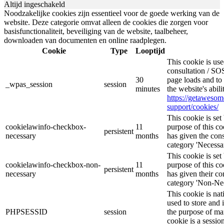
Altijd ingeschakeld
Noodzakelijke cookies zijn essentieel voor de goede werking van de
website. Deze categorie omvat alleen de cookies die zorgen voor
basisfunctionaliteit, beveiliging van de website, taalbeheer,
downloaden van documenten en online raadplegen.
Cookie
Type
Looptijd
This cookie is u
consultation / SOS
30
page loads and to 
_wpas_session
session
minutes
the website's abil
https://getaweso
support/cookies/
This cookie is s
cookielawinfo-checkbox-
11
purpose of this co
persistent
necessary
months
has given the cons
category 'Necessar
This cookie is s
cookielawinfo-checkbox-non-
11
purpose of this co
persistent
necessary
months
has given their co
category 'Non-Nec
This cookie is nat
used to store and 
PHPSESSID
session
the purpose of ma
cookie is a sessio