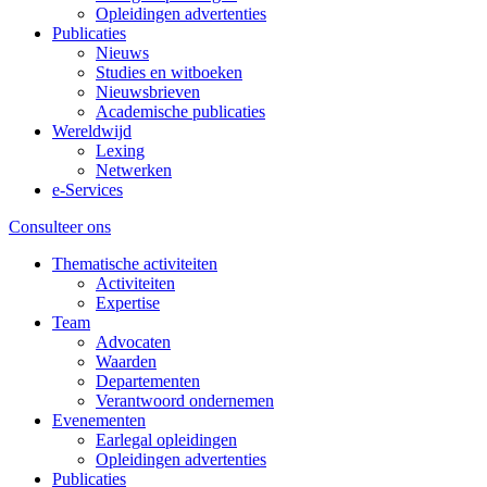
Opleidingen advertenties
Publicaties
Nieuws
Studies en witboeken
Nieuwsbrieven
Academische publicaties
Wereldwijd
Lexing
Netwerken
e-Services
Consulteer ons
Thematische activiteiten
Activiteiten
Expertise
Team
Advocaten
Waarden
Departementen
Verantwoord ondernemen
Evenementen
Earlegal opleidingen
Opleidingen advertenties
Publicaties