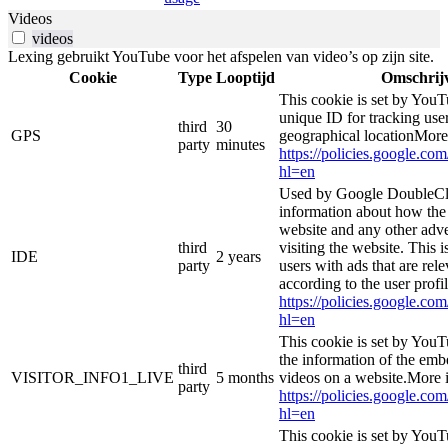
Videos
videos
Lexing gebruikt YouTube voor het afspelen van video’s op zijn site.
Cookie
Type
Looptijd
Omschrij
This cookie is set by YouT
unique ID for tracking user
third
30
GPS
geographical locationMore
party
minutes
https://policies.google.co
hl=en
Used by Google DoubleCli
information about how the 
website and any other adve
third
visiting the website. This i
IDE
2 years
party
users with ads that are rel
according to the user profi
https://policies.google.co
hl=en
This cookie is set by YouT
the information of the e
third
VISITOR_INFO1_LIVE
5 months
videos on a website.More i
party
https://policies.google.co
hl=en
This cookie is set by YouT