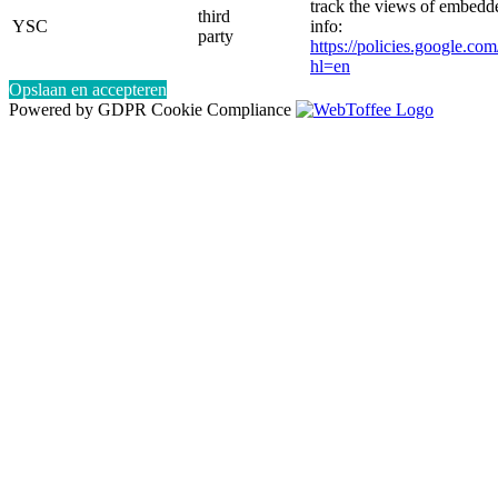
track the views of embed
third
YSC
info:
party
https://policies.google.co
hl=en
Opslaan en accepteren
Powered by GDPR Cookie Compliance