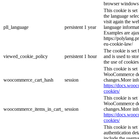
browser windows 
This cookie is se
the language sele
visit again the web
pll_language
persistent
1 year
language informat
Examples are ajax
https://polylang.p
eu-cookie-law/
The cookie is se
viewed_cookie_policy
persistent
1 hour
and is used to sto
the use of cookies
This cookie is se
WooCommerce dete
woocommerce_cart_hash
session
changes.More inf
https://docs.wo
cookies/
This cookie is se
WooCommerce dete
woocommerce_items_in_cart_
session
changes.More inf
https://docs.wo
cookies/
This cookie is set
authentication det
include the usern