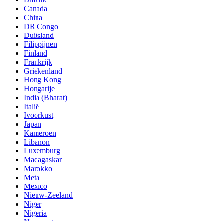
Canada
China
DR Congo
Duitsland
Filippijnen
Finland
Frankrijk
Griekenland
Hong Kong
Hongarije
India (Bharat)
Italië
Ivoorkust
Japan
Kameroen
Libanon
Luxemburg
Madagaskar
Marokko
Meta
Mexico
Nieuw-Zeeland
Niger
Nigeria