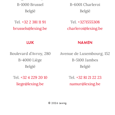
B-1000 Brussel
B-6001 Charleroi
België
België
Tel.
+32 2 381 11 91
Tel.
+3271555308
brussels@lexing.be
charleroi@lexing.be
LUIK
NAMEN
Boulevard d’Avroy, 280
Avenue de Luxembourg, 152
B-4000 Liège
B-5100 Jambes
België
België
Tel.
+32 4 229 20 10
Tel.
+32 81 21 22 23
liege@lexing.be
namur@lexing.be
© 2026 Lexing