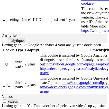
cookies/
This cookie is se
the view of your a
website. The valu
wp-settings-{time}-[UID]
persistent
1 year
user ID of the use
table.More info:
https://wordpress.
Analytisch
analytiques
Lexing gebruikt Google Analytics 4 voor analytische doeleinden.
Cookie
Type
Looptijd
Omschrijvi
This cookie is installed by Google Analytics 
distinguish users for the site's analytics repor
third
_ga
2 years
out:
https://tools.google.com/dlpage/gaoptout
party
https://developers.google.com/analytics/devgu
usage
This cookie is installed by Google Universal 
third
state.Opt-out:
https://tools.google.com/dlpag
_ga_
2 years
party
https://developers.google.com/analytics/devgu
usage
Videos
videos
Lexing gebruikt YouTube voor het afspelen van video’s op zijn site.