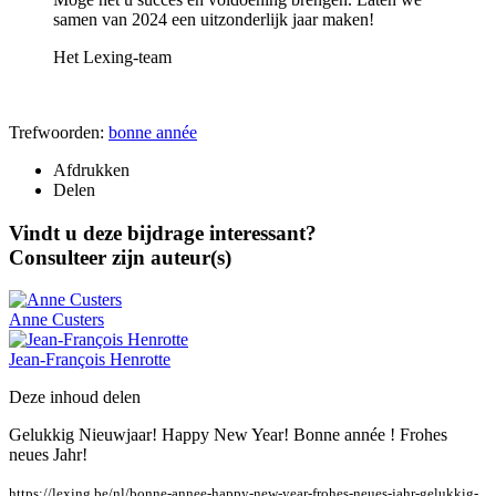
samen van 2024 een uitzonderlijk jaar maken!
Het Lexing-team
Trefwoorden:
bonne année
Afdrukken
Delen
Vindt u deze bijdrage interessant?
Consulteer zijn auteur(s)
Anne
Custers
Jean-François
Henrotte
Deze inhoud delen
Gelukkig Nieuwjaar! Happy New Year! Bonne année ! Frohes
neues Jahr!
https://lexing.be/nl/bonne-annee-happy-new-year-frohes-neues-jahr-gelukkig-