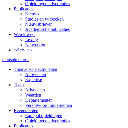
Opleidingen advertenties
Publicaties
Nieuws
Studies en witboeken
Nieuwsbrieven
Academische publicaties
Wereldwijd
Lexing
Netwerken
e-Services
Consulteer ons
Thematische activiteiten
Activiteiten
Expertise
Team
Advocaten
Waarden
Departementen
Verantwoord ondernemen
Evenementen
Earlegal opleidingen
Opleidingen advertenties
Publicaties