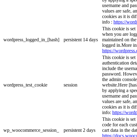
username and passw
values are safe, a
cookies as it is d
info :
https://word
This cookie is set
when you are logg
wordpress_logged_in_[hash]
persistent
14 days
maintained on the
logged in.More in
https://wordpress.
This cookie is set
authentication det
include the usern
password. However,
the admin console
wordpress_test_cookie
session
website.Here [hash
by applying a spec
username and passw
values are safe, a
cookies as it is d
info:
https://wordp
This cookie is se
code for each cust
wp_woocommerce_session_
persistent
2 days
cart data in the d
https://docs.wo