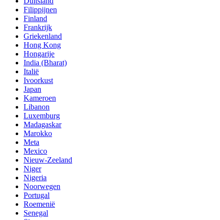
Duitsland
Filippijnen
Finland
Frankrijk
Griekenland
Hong Kong
Hongarije
India (Bharat)
Italië
Ivoorkust
Japan
Kameroen
Libanon
Luxemburg
Madagaskar
Marokko
Meta
Mexico
Nieuw-Zeeland
Niger
Nigeria
Noorwegen
Portugal
Roemenië
Senegal