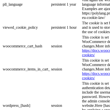
pll_language
persistent
1 year
language informat
Examples are ajax
https://polylang.p
eu-cookie-law/
The cookie is se
viewed_cookie_policy
persistent
1 hour
and is used to sto
the use of cookies
This cookie is se
WooCommerce dete
woocommerce_cart_hash
session
changes.More inf
https://docs.wo
cookies/
This cookie is se
WooCommerce dete
woocommerce_items_in_cart_
session
changes.More inf
https://docs.wo
cookies/
This cookie is set
authentication det
include the usern
password. However,
the admin console
wordpress_[hash]
session
website.Here [hash
by applying a spec