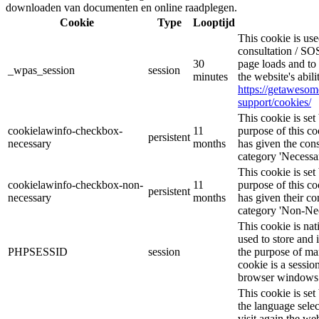
downloaden van documenten en online raadplegen.
Cookie
Type
Looptijd
This cookie is u
consultation / SOS
30
page loads and to 
_wpas_session
session
minutes
the website's abil
https://getaweso
support/cookies/
This cookie is s
cookielawinfo-checkbox-
11
purpose of this co
persistent
necessary
months
has given the cons
category 'Necessar
This cookie is s
cookielawinfo-checkbox-non-
11
purpose of this co
persistent
necessary
months
has given their co
category 'Non-Nec
This cookie is nat
used to store and 
PHPSESSID
session
the purpose of ma
cookie is a sessio
browser windows 
This cookie is se
the language sele
visit again the web