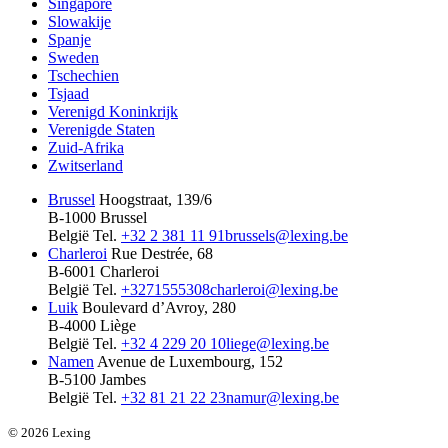
Singapore
Slowakije
Spanje
Sweden
Tschechien
Tsjaad
Verenigd Koninkrijk
Verenigde Staten
Zuid-Afrika
Zwitserland
Brussel
Hoogstraat, 139/6
B-1000 Brussel
België
Tel.
+32 2 381 11 91
brussels@lexing.be
Charleroi
Rue Destrée, 68
B-6001 Charleroi
België
Tel.
+3271555308
charleroi@lexing.be
Luik
Boulevard d’Avroy, 280
B-4000 Liège
België
Tel.
+32 4 229 20 10
liege@lexing.be
Namen
Avenue de Luxembourg, 152
B-5100 Jambes
België
Tel.
+32 81 21 22 23
namur@lexing.be
© 2026 Lexing