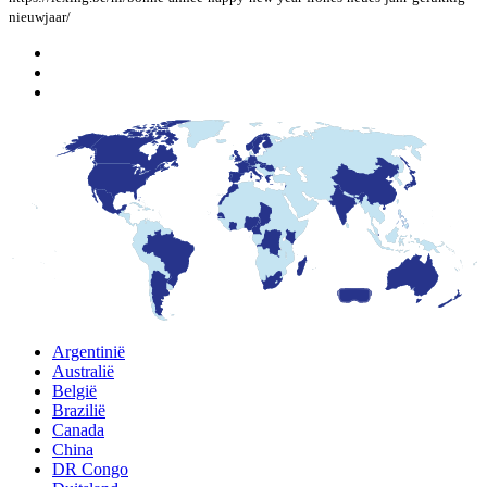
nieuwjaar/
Argentinië
Australië
België
Brazilië
Canada
China
DR Congo