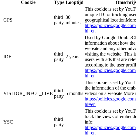
Cookie
Type
Looptijd
Omschrij
This cookie is set by YouT
unique ID for tracking user
third
30
GPS
geographical locationMore
party
minutes
https://policies.google.co
hl=en
Used by Google DoubleCli
information about how the 
website and any other adve
third
visiting the website. This i
IDE
2 years
party
users with ads that are rel
according to the user profi
https://policies.google.co
hl=en
This cookie is set by YouT
the information of the e
third
VISITOR_INFO1_LIVE
5 months
videos on a website.More i
party
https://policies.google.co
hl=en
This cookie is set by YouT
track the views of embed
third
YSC
info:
party
https://policies.google.co
hl=en