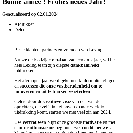
Bonne année ! Frohes neues Jahr!
Geactualiseerd op 02.01.2024
Afdrukken
Delen
Beste klanten, partners en vrienden van Lexing,
Nu we de bladzijde omslaan van een druk jaar, wil het
hele Lexing-team zijn diepste
dankbaarheid
uitdrukken.
Het afgelopen jaar werd gekenmerkt door uitdagingen
en successen die
onze vastberadenheid om te
innoveren
en
uit te blinken versterken
.
Geleid door de
creatieve
visie van een van de
oprichters, die zelfs in het bovenstaande werk tot
uitdrukking komt, starten we met veel zin aan 2024.
Uw
vertrouwen
blijft onze grootste
motivatie
en met
enorm
enthousiasme
beginnen we aan dit nieuwe jaar.
Moge het u succes en voldoening brengen. Laten we