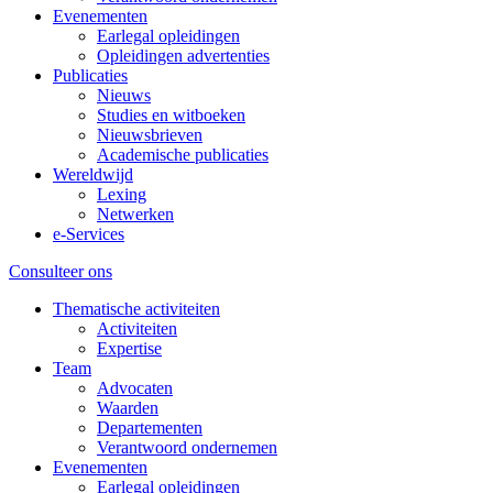
Evenementen
Earlegal opleidingen
Opleidingen advertenties
Publicaties
Nieuws
Studies en witboeken
Nieuwsbrieven
Academische publicaties
Wereldwijd
Lexing
Netwerken
e-Services
Consulteer ons
Thematische activiteiten
Activiteiten
Expertise
Team
Advocaten
Waarden
Departementen
Verantwoord ondernemen
Evenementen
Earlegal opleidingen