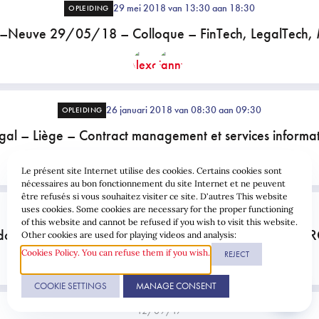
29 mei 2018 van 13:30 aan 18:30
OPLEIDING
a–Neuve 29/05/18 – Colloque – FinTech, LegalTech,
26 januari 2018 van 08:30 aan 09:30
OPLEIDING
gal – Liège – Contract management et services informa
Le présent site Internet utilise des cookies. Certains cookies sont
nécessaires au bon fonctionnement du site Internet et ne peuvent
être refusés si vous souhaitez visiter ce site. D'autres This website
uses cookies. Some cookies are necessary for the proper functioning
07/11/17
of this website and cannot be refused if you wish to visit this website.
données biométriques comme clef d’accès : sécurité et
Other cookies are used for playing videos and analysis:
Cookies Policy. You can refuse them if you wish.
REJECT
COOKIE SETTINGS
MANAGE CONSENT
12/09/17