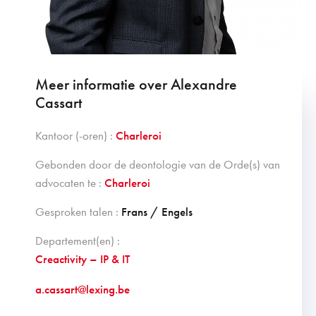
Meer informatie over Alexandre
Cassart
Kantoor (-oren) :
Charleroi
Gebonden door de deontologie van de Orde(s) van
advocaten te :
Charleroi
Gesproken talen :
Frans / Engels
Departement(en) :
Creactivity – IP & IT
a.cassart@lexing.be