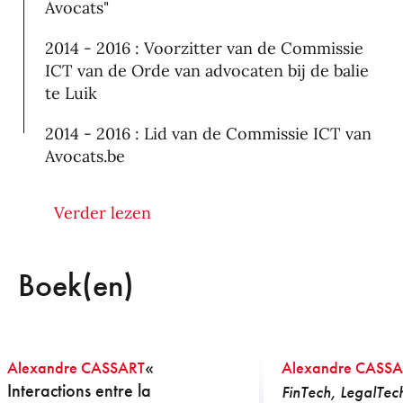
Avocats"
2014 - 2016 : Voorzitter van de Commissie
ICT van de Orde van advocaten bij de balie
te Luik
2014 - 2016 : Lid van de Commissie ICT van
Avocats.be
2013 - 2015 : Lid van de Commissie
Verder lezen
Communication van de Orde van advocaten
bij de balie te Luik
Boek(en)
2013 - 2015 : Membre de la Commission
Finance du Barreau de Liège
2013 - 2015 : Trésorier de la Conférence
«
Alexandre CASSART
Libre du Jeune Barreau de Liège
Alexandre CASSA
Interactions entre la
FinTech, LegalTe