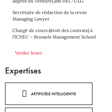
auprès du VentureLabs HEC-ULG
Secrétaire de rédaction de la revue
Managing Lawyer
Chargé de cours (droit des contrats) à
l’ICHEC – Brussels Management School
Contributeur pour la Belgique à la base de
Verder lezen
données KLUWER IP LAW (Droit d’auteur)
Fellow Centre de Recherche Information
Expertises
Droit et Société (CRIDS – UNamur, 2018-
2023)
Formateur (droit d’auteur) pour l’ ESAHR
ARTIFICIËLE INTELLIGENTIE
(2010-2011)
Formateur (droit de l’informatique, droit du