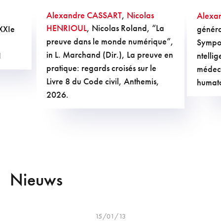
Alexandre CASSART
,
Nicolas
Alexa
HENRIOUL
, Nicolas Roland, “La
 XXIe
généra
preuve dans le monde numérique”,
Sympos
in L. Marchand (Dir.), La preuve en
1
ntellig
pratique: regards croisés sur le
médeci
Livre 8 du Code civil, Anthemis,
humato
2026.
Nieuws
15/01/13