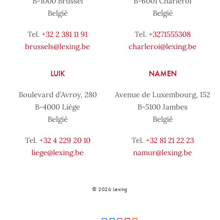
B-1000 Brussel
B-6001 Charleroi
België
België
Tel.
+32 2 381 11 91
Tel.
+3271555308
brussels@lexing.be
charleroi@lexing.be
LUIK
NAMEN
Boulevard d’Avroy, 280
Avenue de Luxembourg, 152
B-4000 Liège
B-5100 Jambes
België
België
Tel.
+32 4 229 20 10
Tel.
+32 81 21 22 23
liege@lexing.be
namur@lexing.be
© 2026 Lexing