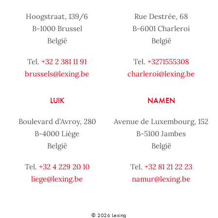
Hoogstraat, 139/6
Rue Destrée, 68
B-1000 Brussel
B-6001 Charleroi
België
België
Tel.
+32 2 381 11 91
Tel.
+3271555308
brussels@lexing.be
charleroi@lexing.be
LUIK
NAMEN
Boulevard d’Avroy, 280
Avenue de Luxembourg, 152
B-4000 Liège
B-5100 Jambes
België
België
Tel.
+32 4 229 20 10
Tel.
+32 81 21 22 23
liege@lexing.be
namur@lexing.be
© 2026 Lexing