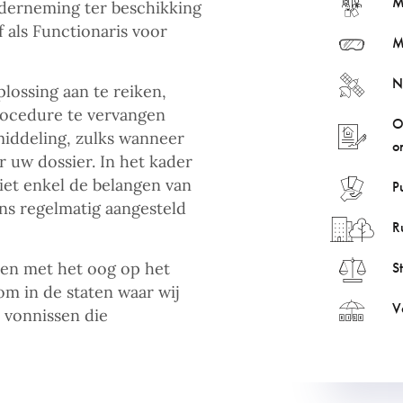
M
nderneming ter beschikking
f als Functionaris voor
M
N
lossing aan te reiken,
procedure te vervangen
O
emiddeling, zulks wanneer
o
 uw dossier. In het kader
et enkel de belangen van
P
s regelmatig aangesteld
R
en met het oog op het
S
om in de staten waar wij
V
n vonnissen die