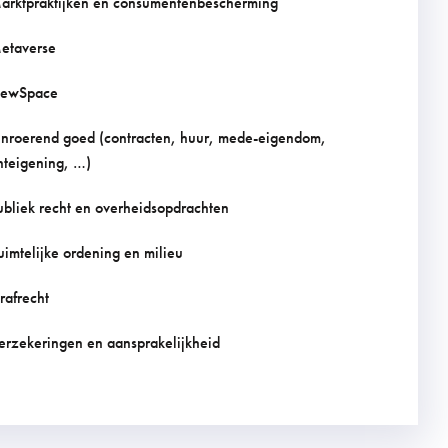
arktpraktijken en consumentenbescherming
etaverse
ewSpace
nroerend goed (contracten, huur, mede-eigendom,
nteigening, …)
ubliek recht en overheidsopdrachten
uimtelijke ordening en milieu
trafrecht
erzekeringen en aansprakelijkheid