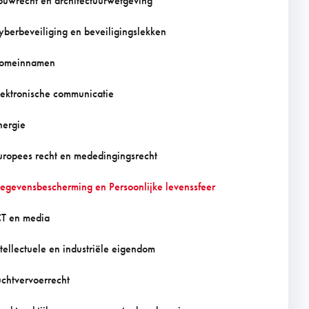
ouwrecht en architectuurwetgeving
yberbeveiliging en beveiligingslekken
omeinnamen
lektronische communicatie
nergie
uropees recht en mededingingsrecht
egevensbescherming en Persoonlijke levenssfeer
CT en media
ntellectuele en industriële eigendom
uchtvervoerrecht