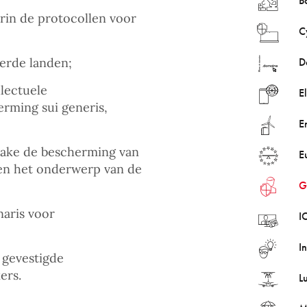
B
arin de protocollen voor
C
erde landen;
D
lectuele
E
rming sui generis,
E
zake de bescherming van
E
pen het onderwerp van de
G
naris voor
I
I
 gevestigde
ers.
L