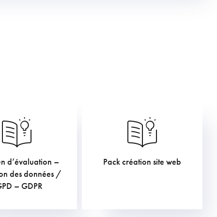
en d’évaluation –
Pack création site web
€
€
TVAC
TVAC
ion des données /
GPD – GDPR