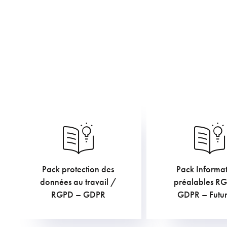
Pack protection des
Pack Informat
€
€
TVAC
TV
données au travail /
préalables R
RGPD – GDPR
GDPR – Futur 