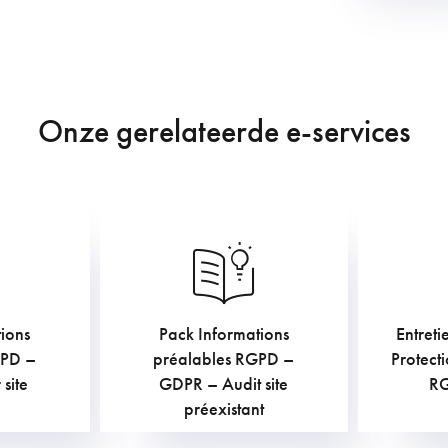
Onze gerelateerde e-services
ions
Pack Informations
Entreti
€
AC
TVAC
GPD –
préalables RGPD –
Protect
site
GDPR – Audit site
R
préexistant