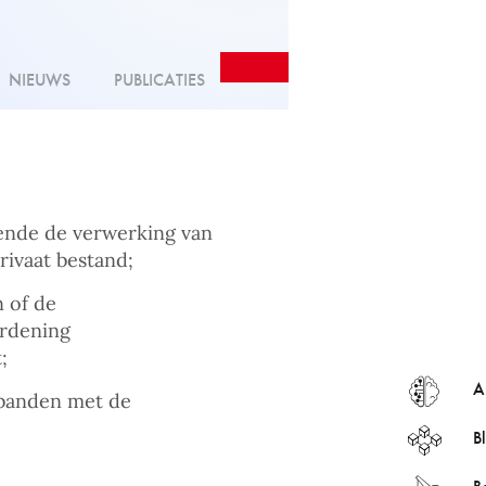
NIEUWS
PUBLICATIES
fende de verwerking van
rivaat bestand;
n of de
rdening
;
Ar
rbanden met de
B