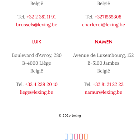
België
België
Tel.
+32 2 381 11 91
Tel.
+3271555308
brussels@lexing.be
charleroi@lexing.be
LUIK
NAMEN
Boulevard d’Avroy, 280
Avenue de Luxembourg, 152
B-4000 Liège
B-5100 Jambes
België
België
Tel.
+32 4 229 20 10
Tel.
+32 81 21 22 23
liege@lexing.be
namur@lexing.be
© 2026 Lexing