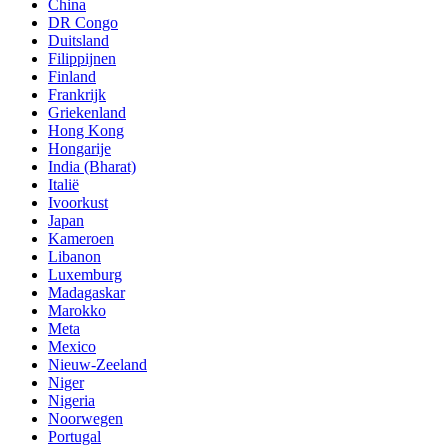
China
DR Congo
Duitsland
Filippijnen
Finland
Frankrijk
Griekenland
Hong Kong
Hongarije
India (Bharat)
Italië
Ivoorkust
Japan
Kameroen
Libanon
Luxemburg
Madagaskar
Marokko
Meta
Mexico
Nieuw-Zeeland
Niger
Nigeria
Noorwegen
Portugal