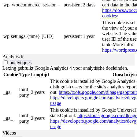
wp_woocommerce_session_
persistent
2 days
cart data in the d
https://docs.wo
cookies/
This cookie is se
the view of your a
website. The valu
wp-settings-{time}-[UID]
persistent
1 year
user ID of the use
table.More info:
https://wordpress.
Analytisch
analytiques
Lexing gebruikt Google Analytics 4 voor analytische doeleinden.
Cookie
Type
Looptijd
Omschrijvi
This cookie is installed by Google Analytics 
distinguish users for the site's analytics repor
third
_ga
2 years
out:
https://tools.google.com/dlpage/gaoptout
party
https://developers.google.com/analytics/devgu
usage
This cookie is installed by Google Universal 
third
state.Opt-out:
https://tools.google.com/dlpag
_ga_
2 years
party
https://developers.google.com/analytics/devgu
usage
Videos