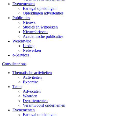
Evenementen
Earlegal opleidingen
Opleidingen advertenties
Publicaties
Nieuws
Studies en witboeken
Nieuwsbrieven
Academische publicaties
Wereldwijd
Lexing
Netwerken
e-Services
Consulteer ons
Thematische activiteiten
Activiteiten
Expertise
Team
Advocaten
Waarden
Departementen
Verantwoord ondernemen
Evenementen
Earlegal opleidingen