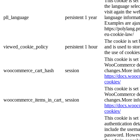
This cookie is se
the language sele
visit again the web
pll_language
persistent
1 year
language informat
Examples are ajax
https://polylang.p
eu-cookie-law/
The cookie is se
viewed_cookie_policy
persistent
1 hour
and is used to sto
the use of cookies
This cookie is se
WooCommerce dete
woocommerce_cart_hash
session
changes.More inf
https://docs.wo
cookies/
This cookie is se
WooCommerce dete
woocommerce_items_in_cart_
session
changes.More inf
https://docs.wo
cookies/
This cookie is set
authentication det
include the usern
password. However,