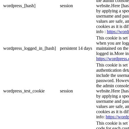
the admin console
wordpress_[hash]
session
website.Here [hash
by applying a spec
username and passw
values are safe, a
cookies as it is d
info :
https://word
This cookie is set
when you are logg
wordpress_logged_in_[hash]
persistent
14 days
maintained on the
logged in.More in
https://wordpress.
This cookie is set
authentication det
include the usern
password. However,
the admin console
wordpress_test_cookie
session
website.Here [hash
by applying a spec
username and passw
values are safe, a
cookies as it is d
info:
https://wordp
This cookie is se
code for each cust