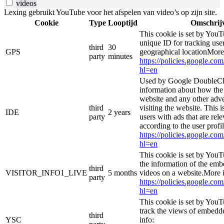
videos
Lexing gebruikt YouTube voor het afspelen van video’s op zijn site.
Cookie
Type
Looptijd
Omschrij
This cookie is set by YouT
unique ID for tracking user
third
30
GPS
geographical locationMore
party
minutes
https://policies.google.co
hl=en
Used by Google DoubleCli
information about how the 
website and any other adve
third
visiting the website. This i
IDE
2 years
party
users with ads that are rel
according to the user profi
https://policies.google.co
hl=en
This cookie is set by YouT
the information of the e
third
VISITOR_INFO1_LIVE
5 months
videos on a website.More i
party
https://policies.google.co
hl=en
This cookie is set by YouT
track the views of embed
third
YSC
info: