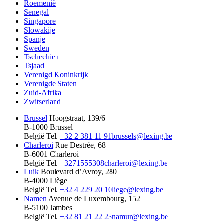
Roemenië
Senegal
Singapore
Slowakije
Spanje
Sweden
Tschechien
Tsjaad
Verenigd Koninkrijk
Verenigde Staten
Zuid-Afrika
Zwitserland
Brussel
Hoogstraat, 139/6
B-1000 Brussel
België
Tel.
+32 2 381 11 91
brussels@lexing.be
Charleroi
Rue Destrée, 68
B-6001 Charleroi
België
Tel.
+3271555308
charleroi@lexing.be
Luik
Boulevard d’Avroy, 280
B-4000 Liège
België
Tel.
+32 4 229 20 10
liege@lexing.be
Namen
Avenue de Luxembourg, 152
B-5100 Jambes
België
Tel.
+32 81 21 22 23
namur@lexing.be