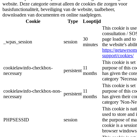
website. Deze categorie omvat alleen de cookies die zorgen voor
basisfunctionaliteit, beveiliging van de website, taalbeheer,
downloaden van documenten en online raadplegen.
Cookie
Type
Looptijd
This cookie is u
consultation / SOS
30
page loads and to 
_wpas_session
session
minutes
the website's abil
https://getaweso
support/cookies/
This cookie is s
cookielawinfo-checkbox-
11
purpose of this co
persistent
necessary
months
has given the cons
category 'Necessar
This cookie is s
cookielawinfo-checkbox-non-
11
purpose of this co
persistent
necessary
months
has given their co
category 'Non-Nec
This cookie is nat
used to store and 
PHPSESSID
session
the purpose of ma
cookie is a sessio
browser windows 