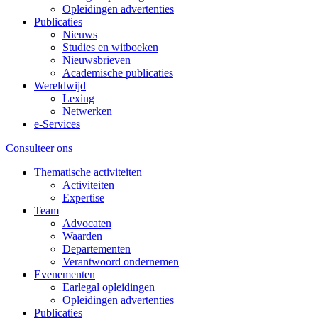
Opleidingen advertenties
Publicaties
Nieuws
Studies en witboeken
Nieuwsbrieven
Academische publicaties
Wereldwijd
Lexing
Netwerken
e-Services
Consulteer ons
Thematische activiteiten
Activiteiten
Expertise
Team
Advocaten
Waarden
Departementen
Verantwoord ondernemen
Evenementen
Earlegal opleidingen
Opleidingen advertenties
Publicaties