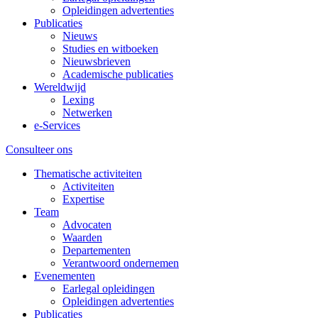
Opleidingen advertenties
Publicaties
Nieuws
Studies en witboeken
Nieuwsbrieven
Academische publicaties
Wereldwijd
Lexing
Netwerken
e-Services
Consulteer ons
Thematische activiteiten
Activiteiten
Expertise
Team
Advocaten
Waarden
Departementen
Verantwoord ondernemen
Evenementen
Earlegal opleidingen
Opleidingen advertenties
Publicaties