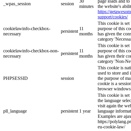
30
page loads and to 
_wpas_session
session
minutes
the website's abil
https://getaweso
support/cookies/
This cookie is s
cookielawinfo-checkbox-
11
purpose of this co
persistent
necessary
months
has given the cons
category 'Necessar
This cookie is s
cookielawinfo-checkbox-non-
11
purpose of this co
persistent
necessary
months
has given their co
category 'Non-Nec
This cookie is nat
used to store and 
PHPSESSID
session
the purpose of ma
cookie is a sessio
browser windows 
This cookie is se
the language sele
visit again the web
pll_language
persistent
1 year
language informat
Examples are ajax
https://polylang.p
eu-cookie-law/