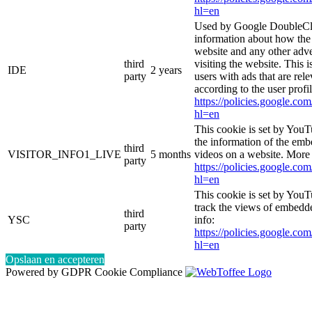
hl=en
Used by Google DoubleCli
information about how the 
website and any other adve
third
visiting the website. This i
IDE
2 years
party
users with ads that are rel
according to the user profi
https://policies.google.co
hl=en
This cookie is set by YouT
the information of the e
third
VISITOR_INFO1_LIVE
5 months
videos on a website. More 
party
https://policies.google.co
hl=en
This cookie is set by YouT
track the views of embedd
third
YSC
info:
party
https://policies.google.co
hl=en
Opslaan en accepteren
Powered by GDPR Cookie Compliance