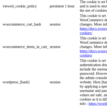
The cookie is se
viewed_cookie_policy
persistent
1 hour
and is used to sto
the use of cookies
This cookie is se
WooCommerce dete
woocommerce_cart_hash
session
changes. More inf
https://docs.wo
cookies/
This cookie is se
WooCommerce dete
woocommerce_items_in_cart_
session
changes. More inf
https://docs.wo
cookies/
This cookie is set
authentication det
include the usern
password. However,
the admin console
wordpress_[hash]
session
website. Here [has
by applying a spec
username and passw
values are safe, a
cookies as it is d
info :
https://word