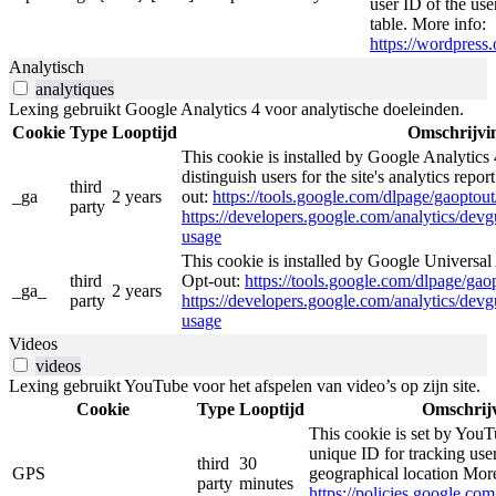
user ID of the use
table. More info:
https://wordpress.
Analytisch
analytiques
Lexing gebruikt Google Analytics 4 voor analytische doeleinden.
Cookie
Type
Looptijd
Omschrijvi
This cookie is installed by Google Analytics 
distinguish users for the site's analytics repor
third
_ga
2 years
out:
https://tools.google.com/dlpage/gaoptout
party
https://developers.google.com/analytics/devgu
usage
This cookie is installed by Google Universal A
third
Opt-out:
https://tools.google.com/dlpage/gao
_ga_
2 years
party
https://developers.google.com/analytics/devgu
usage
Videos
videos
Lexing gebruikt YouTube voor het afspelen van video’s op zijn site.
Cookie
Type
Looptijd
Omschrij
This cookie is set by YouT
unique ID for tracking user
third
30
GPS
geographical location More
party
minutes
https://policies.google.co