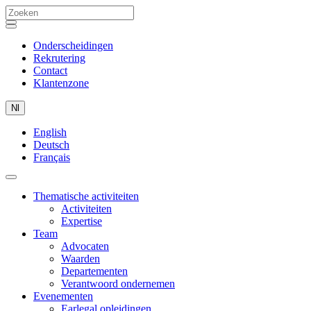
Onderscheidingen
Rekrutering
Contact
Klantenzone
Nl
English
Deutsch
Français
Thematische activiteiten
Activiteiten
Expertise
Team
Advocaten
Waarden
Departementen
Verantwoord ondernemen
Evenementen
Earlegal opleidingen