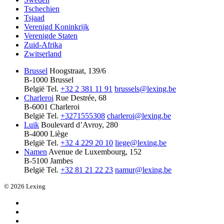
Tschechien
Tsjaad
Verenigd Koninkrijk
Verenigde Staten
Zuid-Afrika
Zwitserland
Brussel
Hoogstraat, 139/6
B-1000 Brussel
België
Tel.
+32 2 381 11 91
brussels@lexing.be
Charleroi
Rue Destrée, 68
B-6001 Charleroi
België
Tel.
+3271555308
charleroi@lexing.be
Luik
Boulevard d’Avroy, 280
B-4000 Liège
België
Tel.
+32 4 229 20 10
liege@lexing.be
Namen
Avenue de Luxembourg, 152
B-5100 Jambes
België
Tel.
+32 81 21 22 23
namur@lexing.be
© 2026 Lexing