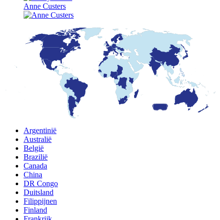
Anne Custers
Argentinië
Australië
België
Brazilië
Canada
China
DR Congo
Duitsland
Filippijnen
Finland
Frankrijk