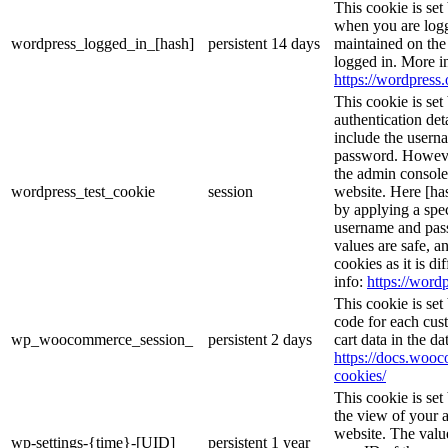
This cookie is set
when you are logg
wordpress_logged_in_[hash]
persistent
14 days
maintained on the
logged in. More i
https://wordpress.
This cookie is set
authentication det
include the usern
password. However,
the admin console
wordpress_test_cookie
session
website. Here [has
by applying a spec
username and passw
values are safe, a
cookies as it is d
info:
https://wordp
This cookie is se
code for each cust
wp_woocommerce_session_
persistent
2 days
cart data in the d
https://docs.wo
cookies/
This cookie is se
the view of your a
website. The valu
wp-settings-{time}-[UID]
persistent
1 year