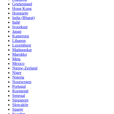
Griekenland
Hong Kong
Hongarije
India (Bharat)
Italië
Ivoorkust
Japan
Kameroen
Libanon
Luxemburg
Madagaskar
Marokko
Meta
Mexico
Nieuw-Zeeland
Niger
Nigeria
Noorwegen
Portugal
Roemenië
Senegal
Singapore
Slowakije
Spanje
Sweden