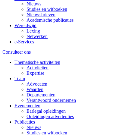
Nieuws
Studies en witboeken
Nieuwsbrieven
Academische publicaties
Wereldwijd
Lexing
Netwerken
e-Services
Consulteer ons
Thematische activiteiten
Activiteiten
Expertise
Team
Advocaten
Waarden
Departementen
Verantwoord ondernemen
Evenementen
Earlegal opleidingen
Opleidingen advertenties
Publicaties
Nieuws
Studies en witboeken