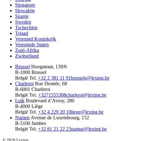
Singapore
Slowakije
Spanje
Sweden
Tschechien
Tsjaad
Verenigd Koninkrijk
Verenigde Staten
Zuid-Afrika
Zwitserland
Brussel
Hoogstraat, 139/6
B-1000 Brussel
België
Tel.
+32 2 381 11 91
brussels@lexing.be
Charleroi
Rue Destrée, 68
B-6001 Charleroi
België
Tel.
+3271555308
charleroi@lexing.be
Luik
Boulevard d’Avroy, 280
B-4000 Liège
België
Tel.
+32 4 229 20 10
liege@lexing.be
Namen
Avenue de Luxembourg, 152
B-5100 Jambes
België
Tel.
+32 81 21 22 23
namur@lexing.be
© 2026 Lexing