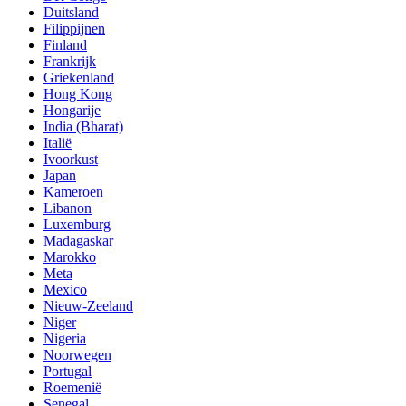
Duitsland
Filippijnen
Finland
Frankrijk
Griekenland
Hong Kong
Hongarije
India (Bharat)
Italië
Ivoorkust
Japan
Kameroen
Libanon
Luxemburg
Madagaskar
Marokko
Meta
Mexico
Nieuw-Zeeland
Niger
Nigeria
Noorwegen
Portugal
Roemenië
Senegal