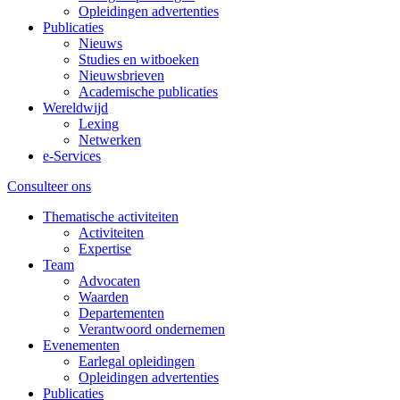
Opleidingen advertenties
Publicaties
Nieuws
Studies en witboeken
Nieuwsbrieven
Academische publicaties
Wereldwijd
Lexing
Netwerken
e-Services
Consulteer ons
Thematische activiteiten
Activiteiten
Expertise
Team
Advocaten
Waarden
Departementen
Verantwoord ondernemen
Evenementen
Earlegal opleidingen
Opleidingen advertenties
Publicaties