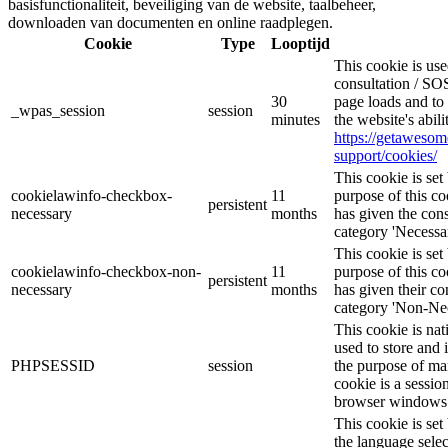
basisfunctionaliteit, beveiliging van de website, taalbeheer,
downloaden van documenten en online raadplegen.
Cookie
Type
Looptijd
This cookie is u
consultation / SOS
30
page loads and to 
_wpas_session
session
minutes
the website's abil
https://getaweso
support/cookies/
This cookie is s
cookielawinfo-checkbox-
11
purpose of this co
persistent
necessary
months
has given the cons
category 'Necessar
This cookie is s
cookielawinfo-checkbox-non-
11
purpose of this co
persistent
necessary
months
has given their co
category 'Non-Nec
This cookie is nat
used to store and 
PHPSESSID
session
the purpose of ma
cookie is a sessio
browser windows 
This cookie is se
the language sele