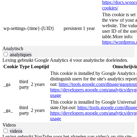
https://docs.wo
cookies/
This cookie is se
the view of your a
website. The valu
wp-settings-{time}-[UID]
persistent
1 year
user ID of the use
table.More info:
https://wordpress.
Analytisch
analytiques
Lexing gebruikt Google Analytics 4 voor analytische doeleinden.
Cookie
Type
Looptijd
Omschrijvi
This cookie is installed by Google Analytics 
distinguish users for the site's analytics repor
third
_ga
2 years
out:
https://tools.google.com/dlpage/gaoptout
party
https://developers.google.com/analytics/devgu
usage
This cookie is installed by Google Universal 
third
state.Opt-out:
https://tools.google.com/dlpag
_ga_
2 years
party
https://developers.google.com/analytics/devgu
usage
Videos
videos
Lexing gebruikt YouTube voor het afspelen van video’s op zijn site.