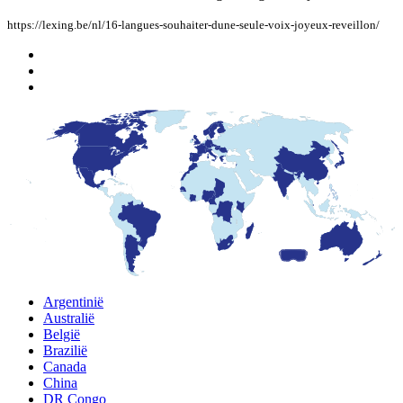
https://lexing.be/nl/16-langues-souhaiter-dune-seule-voix-joyeux-reveillon/
Argentinië
Australië
België
Brazilië
Canada
China
DR Congo