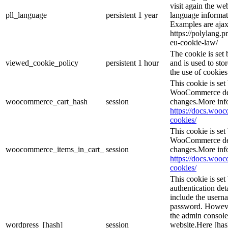
visit again the web
pll_language
persistent
1 year
language informat
Examples are ajax
https://polylang.p
eu-cookie-law/
The cookie is se
viewed_cookie_policy
persistent
1 hour
and is used to sto
the use of cookies
This cookie is se
WooCommerce dete
woocommerce_cart_hash
session
changes.More inf
https://docs.wo
cookies/
This cookie is se
WooCommerce dete
woocommerce_items_in_cart_
session
changes.More inf
https://docs.wo
cookies/
This cookie is set
authentication det
include the usern
password. However,
the admin console
wordpress_[hash]
session
website.Here [hash