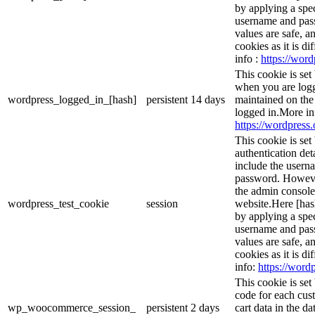
by applying a spec
username and passw
values are safe, a
cookies as it is d
info :
https://word
This cookie is set
when you are logg
wordpress_logged_in_[hash]
persistent
14 days
maintained on the
logged in.More in
https://wordpress.
This cookie is set
authentication det
include the usern
password. However,
the admin console
wordpress_test_cookie
session
website.Here [hash
by applying a spec
username and passw
values are safe, a
cookies as it is d
info:
https://wordp
This cookie is se
code for each cust
wp_woocommerce_session_
persistent
2 days
cart data in the d