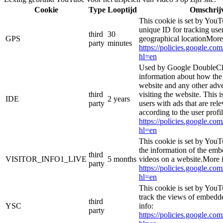
Cookie
Type
Looptijd
Omschrij
This cookie is set by YouT
unique ID for tracking user
third
30
GPS
geographical locationMore
party
minutes
https://policies.google.co
hl=en
Used by Google DoubleCli
information about how the 
website and any other adve
third
visiting the website. This i
IDE
2 years
party
users with ads that are rel
according to the user profi
https://policies.google.co
hl=en
This cookie is set by YouT
the information of the e
third
VISITOR_INFO1_LIVE
5 months
videos on a website.More i
party
https://policies.google.co
hl=en
This cookie is set by YouT
track the views of embed
third
YSC
info:
party
https://policies.google.co