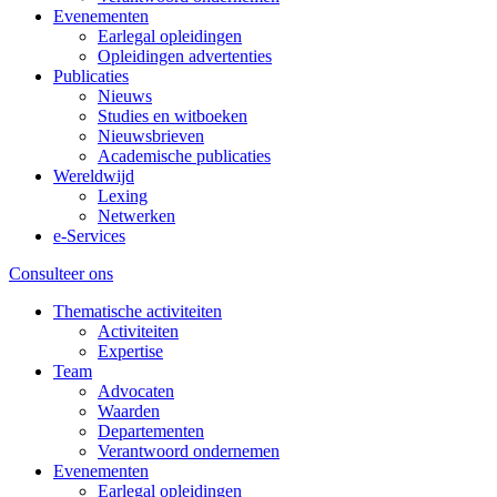
Evenementen
Earlegal opleidingen
Opleidingen advertenties
Publicaties
Nieuws
Studies en witboeken
Nieuwsbrieven
Academische publicaties
Wereldwijd
Lexing
Netwerken
e-Services
Consulteer ons
Thematische activiteiten
Activiteiten
Expertise
Team
Advocaten
Waarden
Departementen
Verantwoord ondernemen
Evenementen
Earlegal opleidingen