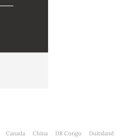
Canada
China
DR Congo
Duitsland