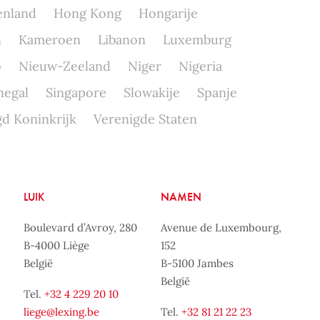
enland
Hong Kong
Hongarije
n
Kameroen
Libanon
Luxemburg
o
Nieuw-Zeeland
Niger
Nigeria
negal
Singapore
Slowakije
Spanje
d Koninkrijk
Verenigde Staten
LUIK
NAMEN
Boulevard d’Avroy, 280
Avenue de Luxembourg,
B-4000 Liège
152
België
B-5100 Jambes
België
Tel.
+32 4 229 20 10
liege@lexing.be
Tel.
+32 81 21 22 23