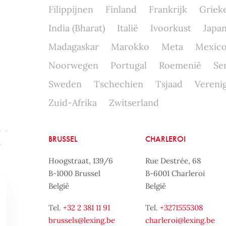
Filippijnen
Finland
Frankrijk
Griek
India (Bharat)
Italië
Ivoorkust
Japa
Madagaskar
Marokko
Meta
Mexic
Noorwegen
Portugal
Roemenië
Se
Sweden
Tschechien
Tsjaad
Verenig
Zuid-Afrika
Zwitserland
BRUSSEL
CHARLEROI
Hoogstraat, 139/6
Rue Destrée, 68
B-1000 Brussel
B-6001 Charleroi
België
België
Tel.
+32 2 381 11 91
Tel.
+3271555308
brussels@lexing.be
charleroi@lexing.be