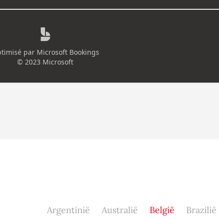
Argentinië
Australië
België
Brazilië