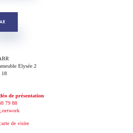
AR
SARR
mmeuble Elysée 2
. 18
déo de présentation
48 79 88
g.network
arte de visite