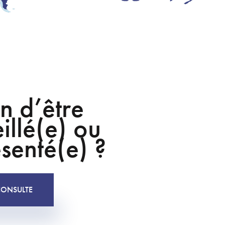
n d’être
illé(e) ou
senté(e) ?
CONSULTE