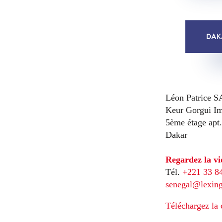
DAK
Léon Patrice 
Keur Gorgui I
5ème étage apt
Dakar
Regardez la vi
Tél.
+221 33 8
senegal@lexin
Téléchargez la c