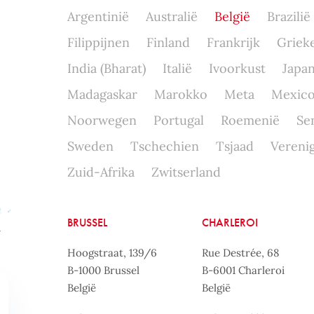
Argentinië
Australië
België
Brazilië
Filippijnen
Finland
Frankrijk
Griek
India (Bharat)
Italië
Ivoorkust
Japa
Madagaskar
Marokko
Meta
Mexic
Noorwegen
Portugal
Roemenië
Se
Sweden
Tschechien
Tsjaad
Verenig
Zuid-Afrika
Zwitserland
BRUSSEL
CHARLEROI
Hoogstraat, 139/6
Rue Destrée, 68
B-1000 Brussel
B-6001 Charleroi
België
België