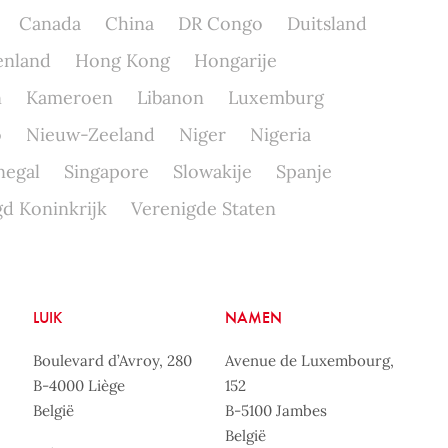
Canada
China
DR Congo
Duitsland
enland
Hong Kong
Hongarije
n
Kameroen
Libanon
Luxemburg
o
Nieuw-Zeeland
Niger
Nigeria
negal
Singapore
Slowakije
Spanje
d Koninkrijk
Verenigde Staten
LUIK
NAMEN
Boulevard d’Avroy, 280
Avenue de Luxembourg,
B-4000 Liège
152
België
B-5100 Jambes
België