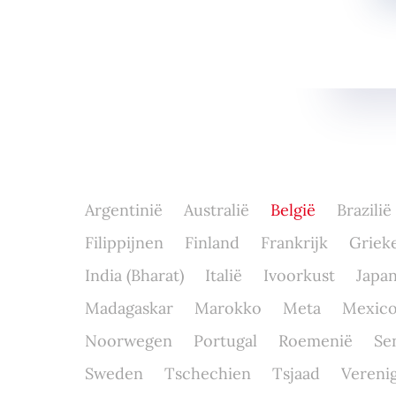
Argentinië
Australië
België
Brazilië
Filippijnen
Finland
Frankrijk
Griek
India (Bharat)
Italië
Ivoorkust
Japa
Madagaskar
Marokko
Meta
Mexic
Noorwegen
Portugal
Roemenië
Se
Sweden
Tschechien
Tsjaad
Verenig