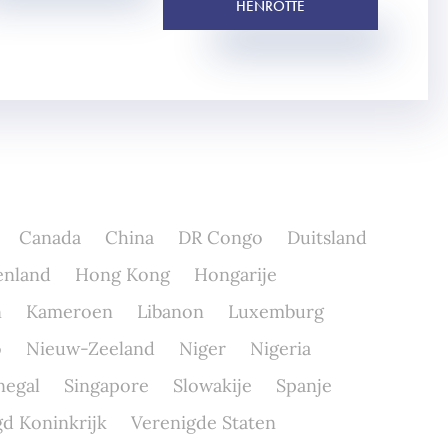
HENROTTE
Canada
China
DR Congo
Duitsland
enland
Hong Kong
Hongarije
n
Kameroen
Libanon
Luxemburg
o
Nieuw-Zeeland
Niger
Nigeria
negal
Singapore
Slowakije
Spanje
d Koninkrijk
Verenigde Staten