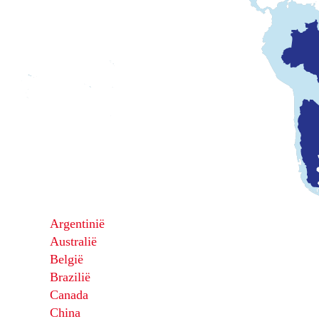
Argentinië
Australië
België
Brazilië
Canada
China