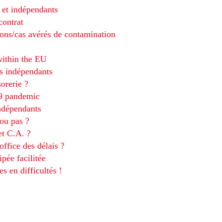
 et indépendants
contrat
çons/cas avérés de contamination
within the EU
es indépendants
orerie ?
19 pandemic
indépendants
ou pas ?
et C.A. ?
ffice des délais ?
pée facilitée
s en difficultés !