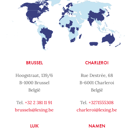
BRUSSEL
CHARLEROI
Hoogstraat, 139/6
Rue Destrée, 68
B-1000 Brussel
B-6001 Charleroi
België
België
Tel.
+32 2 381 11 91
Tel.
+3271555308
brussels@lexing.be
charleroi@lexing.be
LUIK
NAMEN