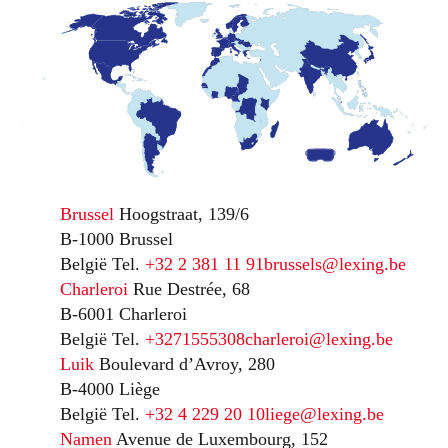
Brussel
Hoogstraat, 139/6
B-1000 Brussel
België
Tel.
+32 2 381 11 91
brussels@lexing.be
Charleroi
Rue Destrée, 68
B-6001 Charleroi
België
Tel.
+3271555308
charleroi@lexing.be
Luik
Boulevard d’Avroy, 280
B-4000 Liège
België
Tel.
+32 4 229 20 10
liege@lexing.be
Namen
Avenue de Luxembourg, 152