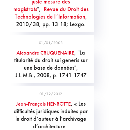
juste mesure des
magistrats
",
Revue du Droit des
Technologies de l´Information
,
2010/38, pp. 13-18; Lexgo.
01/01/2008
, "La
Alexandre CRUQUENAIRE
titularité du droit sui generis sur
une base de données",
J.L.M.B., 2008, p. 1741-1747
01/12/2012
, « Les
Jean-François HENROTTE
difficultés juridiques induites par
le droit d’auteur à l’archivage
d’architecture :