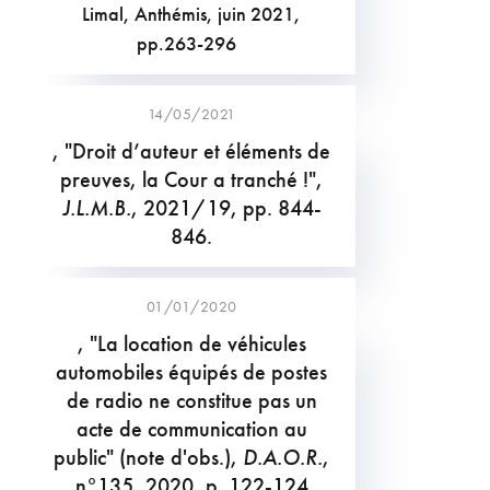
Limal, Anthémis, juin 2021,
pp.263-296
14/05/2021
, "Droit d’auteur et éléments de
preuves, la Cour a tranché !",
J.L.M.B.
, 2021/19, pp. 844-
846.
01/01/2020
, "La location de véhicules
automobiles équipés de postes
de radio ne constitue pas un
acte de communication au
public" (note d'obs.),
D.A.O.R.
,
n°135, 2020, p. 122-124