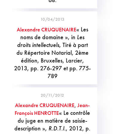
10/04/2013
« Les
Alexandre CRUQUENAIRE
noms de domaine », in
Les
droits intellectuels
, Tiré à part
du Répertoire Notarial, 2ème
édition, Bruxelles, Larcier,
2013, pp. 276-297 et pp. 775-
789
20/11/2012
Alexandre CRUQUENAIRE
,
Jean-
« Le contrôle
François HENROTTE
du juge en matière de saisie-
description »,
R.D.T.I.
, 2012, p.