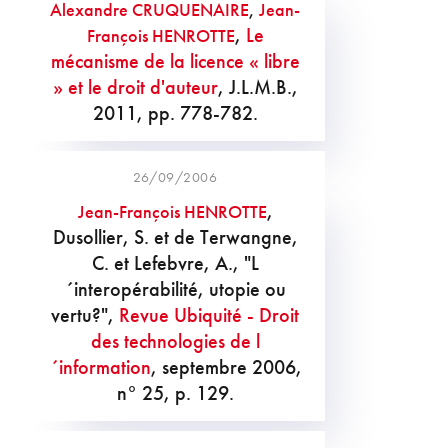
Alexandre CRUQUENAIRE
,
Jean-
,
Le
François HENROTTE
mécanisme de la licence « libre
» et le droit d'auteur
, J.L.M.B.,
2011, pp. 778-782.
26/09/2006
,
Jean-François HENROTTE
Dusollier, S. et de Terwangne,
C. et Lefebvre, A., "L
´interopérabilité, utopie ou
vertu?",
Revue Ubiquité - Droit
des technologies de l
´information
, septembre 2006,
n° 25, p. 129.