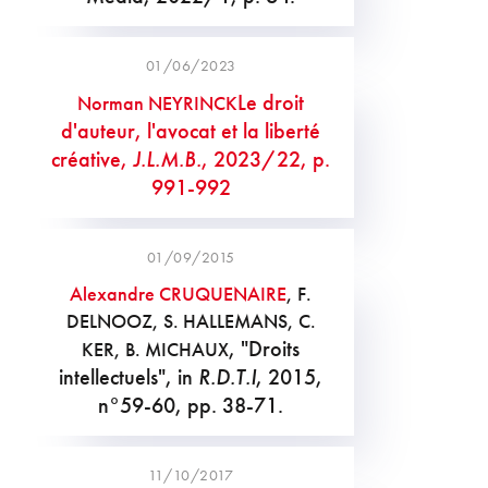
01/06/2023
Le droit
Norman NEYRINCK
d'auteur, l'avocat et la liberté
créative,
J.L.M.B.
, 2023/22, p.
991-992
01/09/2015
Alexandre CRUQUENAIRE
, F.
DELNOOZ, S. HALLEMANS, C.
, "Droits
KER, B. MICHAUX
intellectuels", in
R.D.T.I
, 2015,
n°59-60, pp. 38-71.
11/10/2017