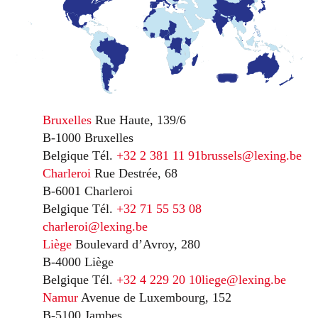
Bruxelles
Rue Haute, 139/6
B-1000 Bruxelles
Belgique
Tél.
+32 2 381 11 91
brussels@lexing.be
Charleroi
Rue Destrée, 68
B-6001 Charleroi
Belgique
Tél.
+32 71 55 53 08
charleroi@lexing.be
Liège
Boulevard d’Avroy, 280
B-4000 Liège
Belgique
Tél.
+32 4 229 20 10
liege@lexing.be
Namur
Avenue de Luxembourg, 152
B-5100 Jambes