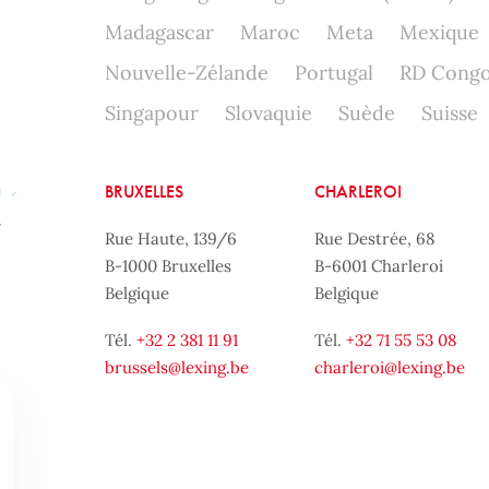
Madagascar
Maroc
Meta
Mexique
Nouvelle-Zélande
Portugal
RD Cong
Singapour
Slovaquie
Suède
Suisse
BRUXELLES
CHARLEROI
Rue Haute, 139/6
Rue Destrée, 68
B-1000 Bruxelles
B-6001 Charleroi
Belgique
Belgique
Tél.
+32 2 381 11 91
Tél.
+32 71 55 53 08
brussels@lexing.be
charleroi@lexing.be