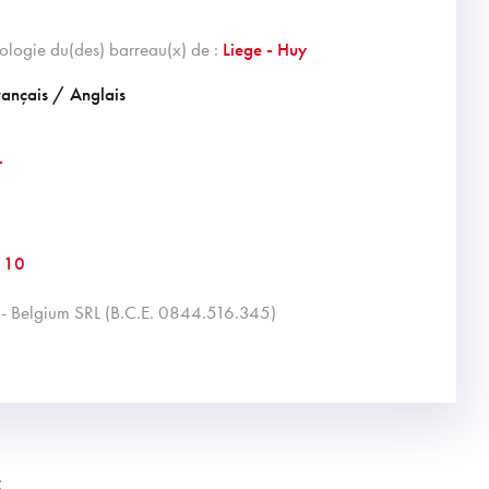
ologie du(des) barreau(x) de :
Liege - Huy
rançais / Anglais
T
 10
ng - Belgium SRL (B.C.E. 0844.516.345)
: