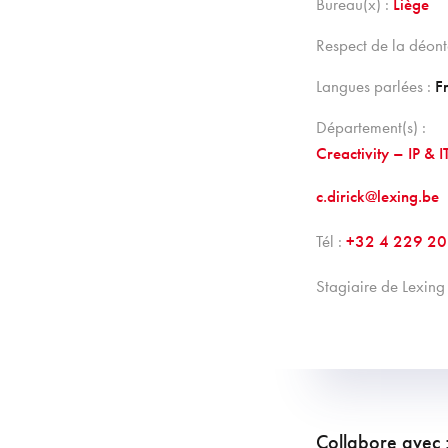
Bureau(x) :
Liège
Respect de la déont
Langues parlées :
F
Département(s) :
Creactivity – IP & I
c.dirick@lexing.be
Tél :
+32 4 229 20
stagiaire de Lexi
Collabore avec 