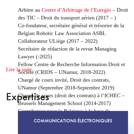
Arbitre au
Centre d’Arbitrage de l’Euregio
– Droit
des TIC – Droit du transport aérien (2017 – )
Co-fondateur, secrétaire général et trésorier de la
Belgian Robotic Law Association ASBL
Collaborateur ULiège (2017 – 2022)
Secrétaire de rédaction de la revue Managing
Lawyer (-2025)
Fellow Centre de Recherche Information Droit et
Lire la suite
Société (CRIDS – UNamur, 2018-2022)
Chargé de cours invité, Droit des contrats,
UNamur (Septembre 2018-Septembre 2019)
Expertises
Chargé de cours (droit des contrats) à l’ICHEC –
Brussels Management School (2014-2017)
Contributeur pour la Belgique à la base de
données KLUWER IP LAW (Droit d’auteur)
COMMUNICATIONS ÉLECTRONIQUES
(2013 – 2016)