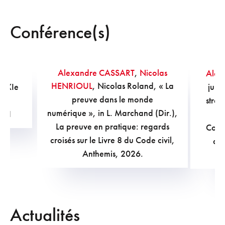
Conférence(s)
Alexandre CASSART
,
Nicolas
rat
Alex
HENRIOUL
, Nicolas Roland, « La
u XXIe
juri
preuve dans le monde
&
strat
numérique », in L. Marchand (Dir.),
011
ad
La preuve en pratique: regards
Cong
croisés sur le Livre 8 du Code civil,
des
Anthemis, 2026.
Actualités