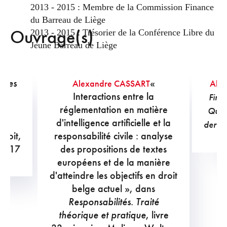
2013 - 2015 : Membre de la Commission Finance
du Barreau de Liège
Ouvrage(s)
2013 - 2015 : Trésorier de la Conférence Libre du
Jeune Barreau de Liège
t des
«
Alexandre CASSART
Ale
ce,
Interactions entre la
FinT
,
réglementation en matière
Quels
 -
d'intelligence artificielle et la
derriè
roit,
responsabilité civile : analyse
L
 2017
des propositions de textes
européens et de la manière
d'atteindre les objectifs en droit
belge actuel », dans
Responsabilités. Traité
théorique et pratique
, livre