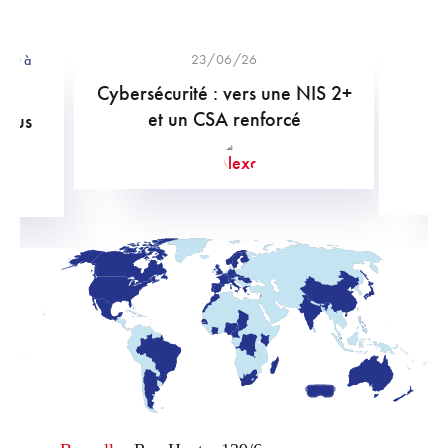
23/06/26
8:30 à
Cybersécurité : vers une NIS 2+
Sé
et un CSA renforcé
s
-vous