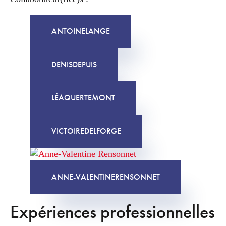
ANTOINE
LANGE
DENIS
DEPUIS
LÉA
QUERTEMONT
VICTOIRE
DELFORGE
ANNE-VALENTINE
RENSONNET
Expériences professionnelles