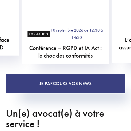
10 septembre 2026 de 12:30 à
FORMATION
14:30
 face
L’a
PD
assu
Conférence – RGPD et IA Act :
le choc des conformités
JE PARCOURS VOS NEWS
Un(e) avocat(e) à votre
service !