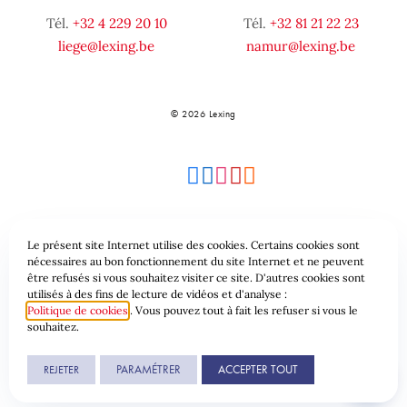
Tél.
+32 4 229 20 10
Tél.
+32 81 21 22 23
liege@lexing.be
namur@lexing.be
© 2026 Lexing
Le présent site Internet utilise des cookies. Certains cookies sont
Plan du site
Conditions générales
nécessaires au bon fonctionnement du site Internet et ne peuvent
être refusés si vous souhaitez visiter ce site. D'autres cookies sont
utilisés à des fins de lecture de vidéos et d'analyse :
Protection des données & Cookies
Politique de cookies
. Vous pouvez tout à fait les refuser si vous le
souhaitez.
Une réalisation de
PARAMÉTRER
ACCEPTER TOUT
REJETER