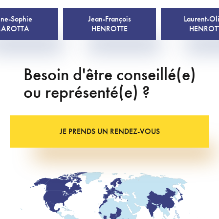
ne-Sophie
Jean-François
Laurent-Oli
AROTTA
HENROTTE
HENROT
Besoin d'être conseillé(e)
ou représenté(e) ?
JE PRENDS UN RENDEZ-VOUS