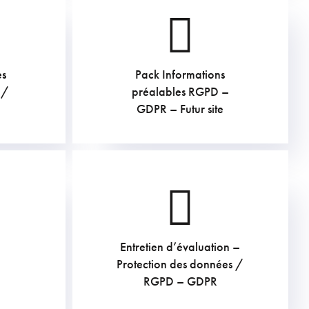
es
Pack Informations
907.5
€
 /
préalables RGPD –
GDPR – Futur site
Entretien d’évaluation –
169.4
€
Protection des données /
RGPD – GDPR