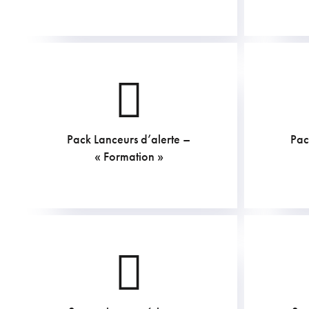
Pack Lanceurs d’alerte –
Pac
1082.95
€
« Formation »