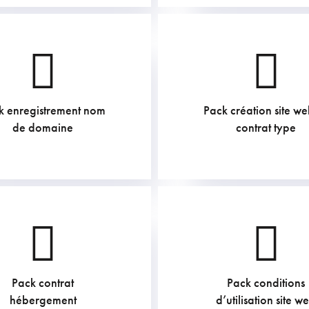
k enregistrement nom
Pack création site we
211.75
€
1210
€
de domaine
contrat type
Pack contrat
Pack conditions
605
€
453.75
€
hébergement
d’utilisation site w