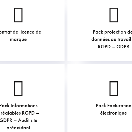
ntrat de licence de
Pack protection d
605
€
169.4
€
marque
données au travail
RGPD – GDPR
Pack Informations
Pack Facturation
907.5
€
907.5
€
préalables RGPD –
électronique
GDPR – Audit site
préexistant