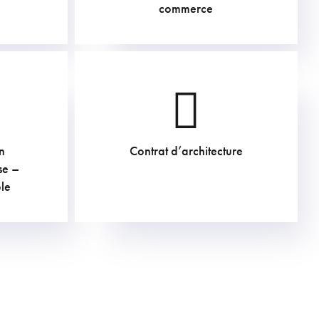
commerce
n
Contrat d’architecture
605
€
se –
le