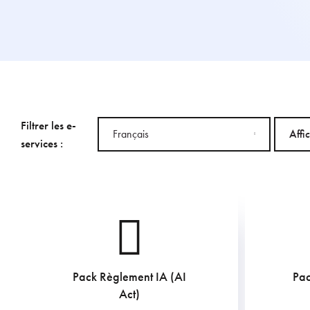
Filtrer les e-
Français
Affi
services :
Afficher toutes les langues
Pack Règlement IA (AI
Pac
719.95
€
Act)