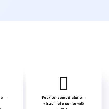
te –
Pack Lanceurs d’alerte –
3509
€
« Essentiel » conformité