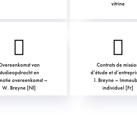
vitrine
Overeenkomst van
Contrats de missio
907.5
€
907.5
€
studieopdracht en
d’étude et d’entrepri
motie overeenkomst –
l. Breyne – Immeub
W. Breyne [Nl]
individuel [Fr]