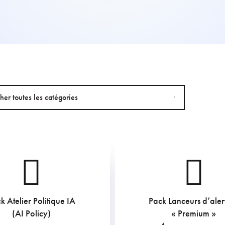
cher toutes les catégories
k Atelier Politique IA
Pack Lanceurs d’aler
1058.75
€
(AI Policy)
« Premium »