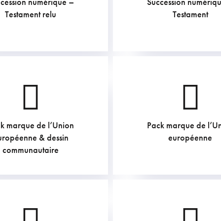
cession numérique –
Succession numériq
211.75
€
60.5
€
Testament relu
Testament
k marque de l’Union
Pack marque de l’U
968
€
919.6
€
uropéenne & dessin
européenne
communautaire