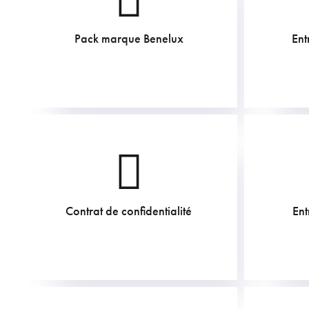
Pack marque Benelux
Ent
726
€
Contrat de confidentialité
Ent
211.75
€