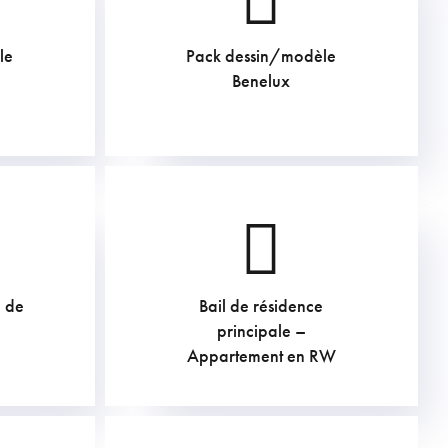
le
Pack dessin/modèle
605
€
Benelux
e de
Bail de résidence
principale –
Appartement en RW