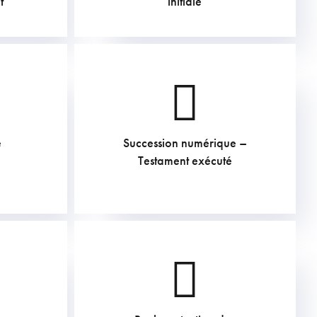
t
initiale
e
Succession numérique –
284.35
€
Testament exécuté