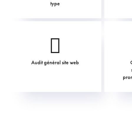
type
Audit général site web
907.5
€
pro