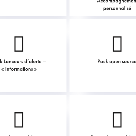
Accompagnemen
personnalisé
k Lanceurs d’alerte –
Pack open sourc
302.5
€
119.79
€
« Informations »