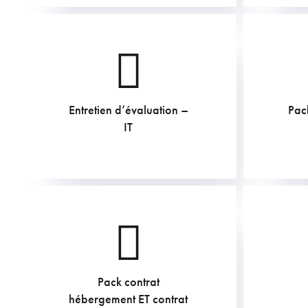
Entretien d’évaluation –
Pac
169.4
€
IT
Pack contrat
1210
€
hébergement ET contrat