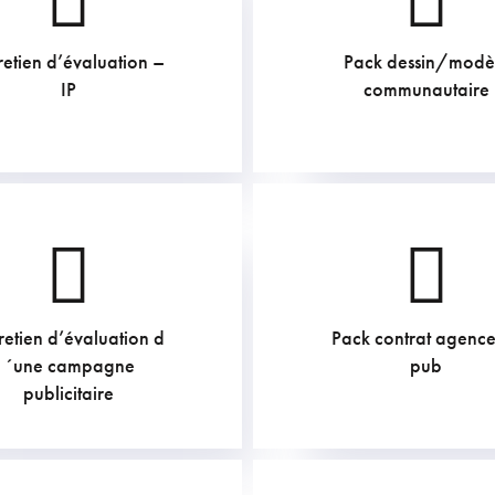
retien d’évaluation –
Pack dessin/modè
169.4
€
605
€
IP
communautaire
retien d’évaluation d
Pack contrat agenc
169.4
€
169.4
€
´une campagne
pub
publicitaire