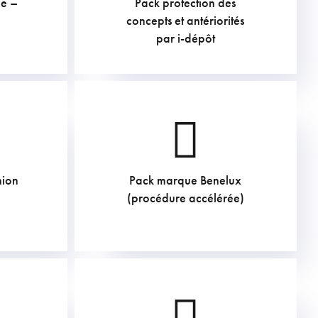
ue –
Pack protection des
211.75
€
concepts et antériorités
par i-dépôt
nion
Pack marque Benelux
726
€
(procédure accélérée)