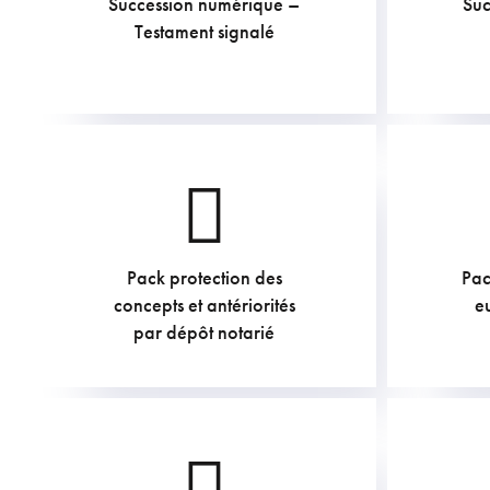
Succession numérique –
Suc
223.85
€
Testament signalé
Pack protection des
Pac
211.75
€
concepts et antériorités
e
par dépôt notarié