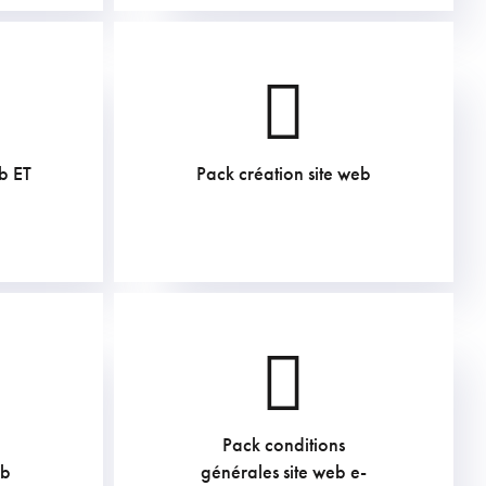
b ET
Pack création site web
605
€
Pack conditions
1210
€
eb
générales site web e-