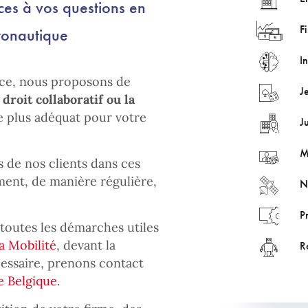
ces à vos questions en
F
dronautique
In
cace, nous proposons de
J
e droit collaboratif ou la
le plus adéquat pour votre
J
M
 de nos clients dans ces
ment, de manière régulière,
N
Pr
outes les démarches utiles
la Mobilité
, devant la
R
cessaire, prenons contact
e Belgique
.