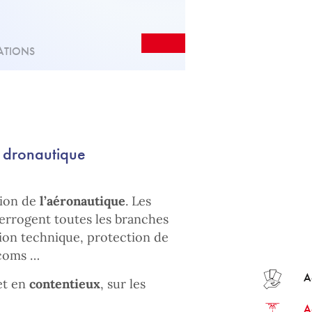
ATIONS
t dronautique
sion de
l’aéronautique
. Les
nterrogent toutes les branches
ation technique, protection de
écoms …
A
t en
contentieux
, sur les
A