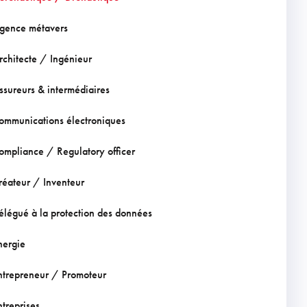
gence métavers
rchitecte / Ingénieur
ssureurs & intermédiaires
ommunications électroniques
ompliance / Regulatory officer
réateur / Inventeur
élégué à la protection des données
nergie
ntrepreneur / Promoteur
ntreprises