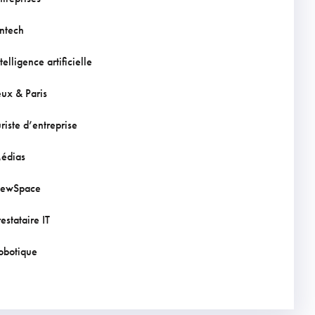
intech
telligence artificielle
eux & Paris
uriste d’entreprise
édias
ewSpace
estataire IT
obotique