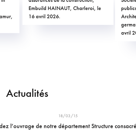
Embuild HAINAUT, Charleroi, le
public
Namur,
16 avril 2026.
Archit
german
avril 
Actualités
18/03/15
z l’ouvrage de notre département Structure consacré