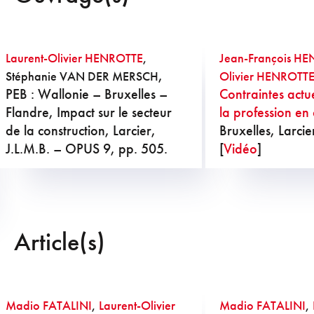
Laurent-Olivier HENROTTE
,
Jean-François H
,
Stéphanie VAN DER MERSCH
Olivier HENROTT
PEB : Wallonie – Bruxelles –
Contraintes actue
Flandre, Impact sur le secteur
la profession en 
de la construction, Larcier,
Bruxelles, Larci
J.L.M.B. – OPUS 9, pp. 505.
[
Vidéo
]
Article(s)
Madio FATALINI
,
Laurent-Olivier
Madio FATALINI
,