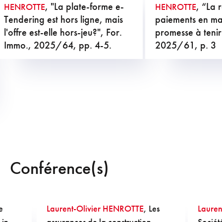
, "La plate-forme e-
, “La 
HENROTTE
HENROTTE
Tendering est hors ligne, mais
paiements en mar
l'offre est-elle hors-jeu?", For.
promesse à tenir
Immo., 2025/64, pp. 4-5.
2025/61, p. 3
Conférence(s)
e
Laurent-Olivier HENROTTE
, Les
Lauren
 in
assurances de la construction,
Sociét