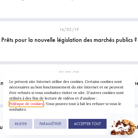
14/02/19
Prêts pour la nouvelle législation des marchés publics ?
01/01/19
née ! Gelukkig Nieuwjaar! Happy New Year! Frohes ne
Le présent site Internet utilise des cookies. Certains cookies sont
nécessaires au bon fonctionnement du site Internet et ne peuvent
être refusés si vous souhaitez visiter ce site. D'autres cookies sont
utilisés à des fins de lecture de vidéos et d'analyse :
Politique de cookies
. Vous pouvez tout à fait les refuser si vous le
souhaitez.
24 janvier 2019 de 13:00 à 17:30
FORMATION
PARAMÉTRER
ACCEPTER TOUT
REJETER
ue – 24/01/19 – Le sol wallon : appréhender les cont