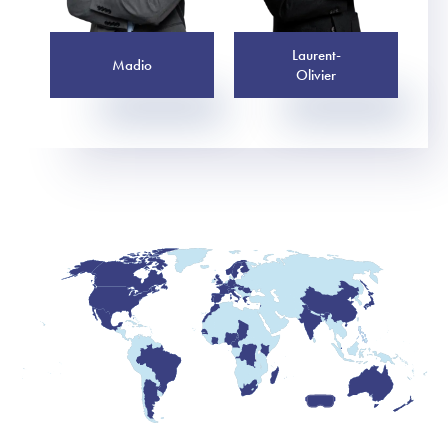
Laurent-
Madio
Olivier