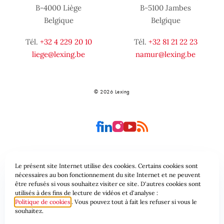
B-4000 Liège
B-5100 Jambes
Belgique
Belgique
Tél.
+32 4 229 20 10
Tél.
+32 81 21 22 23
liege@lexing.be
namur@lexing.be
© 2026 Lexing
Le présent site Internet utilise des cookies. Certains cookies sont
Plan du site
Conditions générales
nécessaires au bon fonctionnement du site Internet et ne peuvent
être refusés si vous souhaitez visiter ce site. D'autres cookies sont
utilisés à des fins de lecture de vidéos et d'analyse :
Protection des données & Cookies
Politique de cookies
. Vous pouvez tout à fait les refuser si vous le
souhaitez.