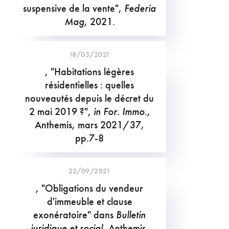
suspensive de la vente",
Federia
Mag,
2021.
18/03/2021
, "Habitations légères
résidentielles : quelles
nouveautés depuis le décret du
2 mai 2019 ?",
in
For. Immo
.,
Anthemis, mars 2021/37,
pp.7-8
22/09/2021
, "Obligations du vendeur
d'immeuble et clause
exonératoire" dans
Bulletin
juridique et social
, Anthemis,