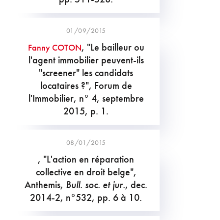
01/09/2015
, "Le bailleur ou
Fanny COTON
l'agent immobilier peuvent-ils
"screener" les candidats
locataires ?", Forum de
l'Immobilier, n° 4, septembre
2015, p. 1.
08/01/2015
, "L'action en réparation
collective en droit belge",
Anthemis,
Bull. soc. et jur.
, dec.
2014-2, n°532, pp. 6 à 10.