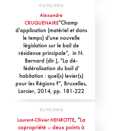
03/03/2014
Alexandre
"Champ
CRUQUENAIRE
d'application (matériel et dans
le temps) d'une nouvelle
législation sur le bail de
résidence principale", in N.
Bernard (dir.), "La dé-
fédéralisation du bail d'
habitation : quel(s) levier(s)
pour les Régions ?", Bruxelles,
Larcier, 2014, pp. 181-222
21/10/2010
, "
La
Laurent-Olivier HENROTTE
copropriété – deux points à