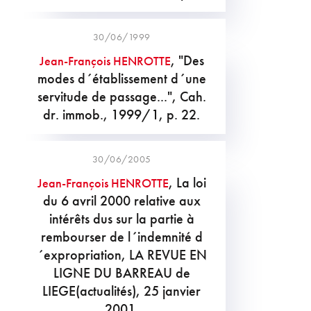
30/06/1999
, "Des
Jean-François HENROTTE
modes d´établissement d´une
servitude de passage...", Cah.
dr. immob., 1999/1, p. 22.
30/06/2005
, La loi
Jean-François HENROTTE
du 6 avril 2000 relative aux
intérêts dus sur la partie à
rembourser de l´indemnité d
´expropriation, LA REVUE EN
LIGNE DU BARREAU de
LIEGE(actualités), 25 janvier
2001.