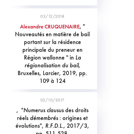
03/12/2018
, "
Alexandre CRUQUENAIRE
Nouveautés en matière de bail
portant sur la résidence
principale du preneur en
Région wallonne " in
La
régionalisation du bail,
Bruxelles, Larcier, 2019, pp.
109 à 124
02/10/2017
, "
Numerus clausus
des droits
réels
démembrés
: origines et
évolutions",
R.F.D.L
., 2017/3,
pp. 511-528.