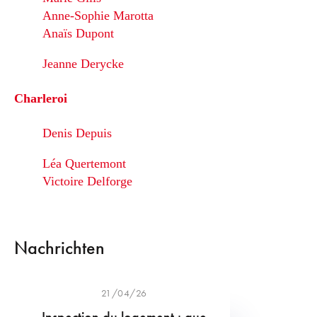
Anne-Sophie Marotta
Anaïs Dupont
Jeanne Derycke
Charleroi
Denis Depuis
Léa Quertemont
Victoire Delforge
Nachrichten
21/04/26
Inspection du logement : que