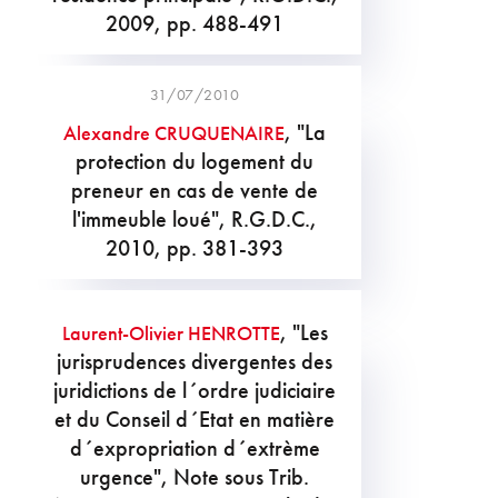
2009, pp. 488-491
31/07/2010
, "La
Alexandre CRUQUENAIRE
protection du logement du
preneur en cas de vente de
l'immeuble loué", R.G.D.C.,
2010, pp. 381-393
, "Les
Laurent-Olivier HENROTTE
jurisprudences divergentes des
juridictions de l´ordre judiciaire
et du Conseil d´Etat en matière
d´expropriation d´extrème
urgence", Note sous Trib.