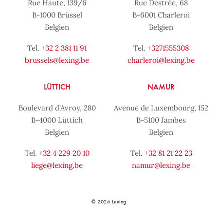
Rue Haute, 139/6
Rue Destrée, 68
B-1000 Brüssel
B-6001 Charleroi
Belgien
Belgien
Tel.
+32 2 381 11 91
Tel.
+3271555308
brussels@lexing.be
charleroi@lexing.be
LÜTTICH
NAMUR
Boulevard d’Avroy, 280
Avenue de Luxembourg, 152
B-4000 Lüttich
B-5100 Jambes
Belgien
Belgien
Tel.
+32 4 229 20 10
Tel.
+32 81 21 22 23
liege@lexing.be
namur@lexing.be
© 2026 Lexing