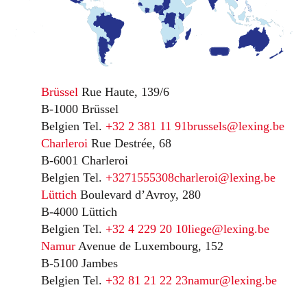
Brüssel
Rue Haute, 139/6
B-1000 Brüssel
Belgien
Tel.
+32 2 381 11 91
brussels@lexing.be
Charleroi
Rue Destrée, 68
B-6001 Charleroi
Belgien
Tel.
+3271555308
charleroi@lexing.be
Lüttich
Boulevard d’Avroy, 280
B-4000 Lüttich
Belgien
Tel.
+32 4 229 20 10
liege@lexing.be
Namur
Avenue de Luxembourg, 152
B-5100 Jambes
Belgien
Tel.
+32 81 21 22 23
namur@lexing.be