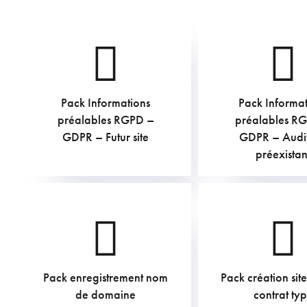
Pack Informations
Pack Informat
€
€
préalables RGPD –
préalables R
TVAC
TV
GDPR – Futur site
GDPR – Audit 
préexistan
Pack enregistrement nom
Pack création sit
€
€
de domaine
contrat ty
TVAC
TV