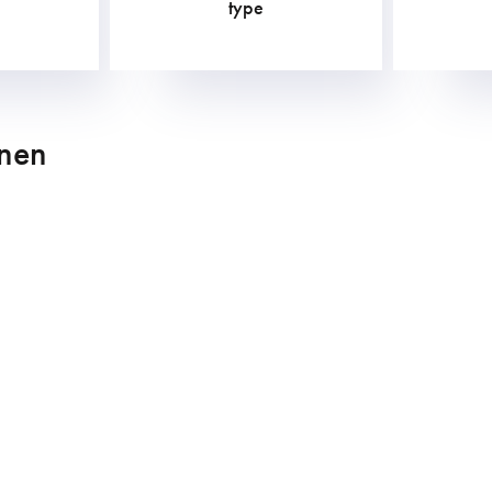
type
nnen