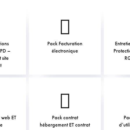
ions
Pack Facturation
Entreti
€
GPD –
électronique
Protect
AC
TVAC
site
R
t
e web ET
Pack contrat
Pa
€
pe
hébergement ET contrat
d’uti
AC
TVAC