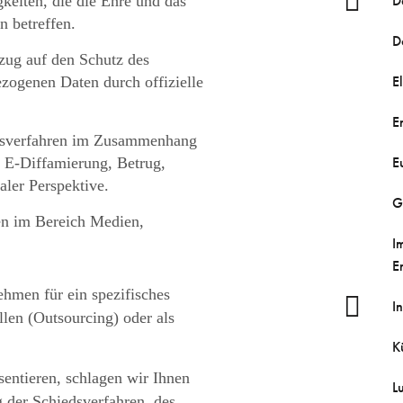
D
keiten, die die Ehre und das
n betreffen.
D
zug auf den Schutz des
E
zogenen Daten durch offizielle
E
htsverfahren im Zusammenhang
E
, E-Diffamierung, Betrug,
aler Perspektive.
G
en im Bereich Medien,
I
E
hmen für ein spezifisches
I
len (Outsourcing) oder als
K
entieren, schlagen wir Ihnen
L
g der Schiedsverfahren, des