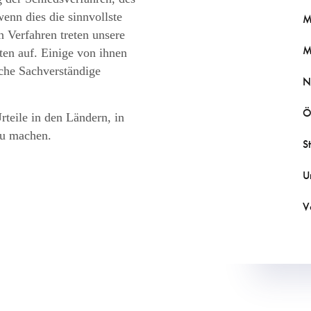
enn dies die sinnvollste
M
n Verfahren treten unsere
M
ten auf. Einige von ihnen
sche Sachverständige
N
Ö
teile in den Ländern, in
zu machen.
S
U
V