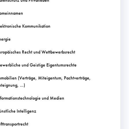
atenschutz und Privatleben
omeinnamen
lektronische Kommunikation
nergie
uropäisches Recht und Wettbewerbsrecht
ewerbliche und Geistige Eigentumsrechte
mmobilien (Verträge, Miteigentum, Pachtverträge,
nteignung, …)
nformationstechnologie und Medien
ünstliche Intelligenz
ufttransportrecht