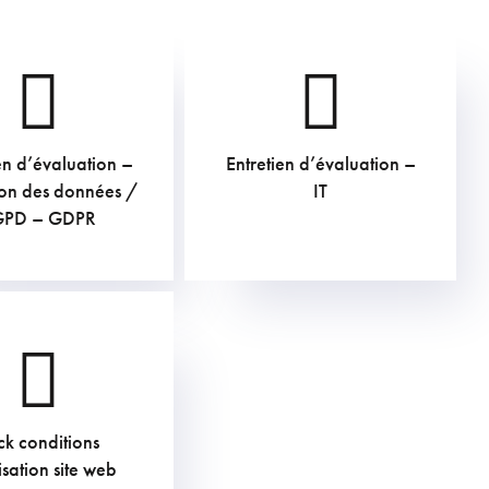
en d’évaluation –
Entretien d’évaluation –
€
€
ion des données /
IT
TVAC
TVAC
GPD – GDPR
ck conditions
€
lisation site web
TVAC