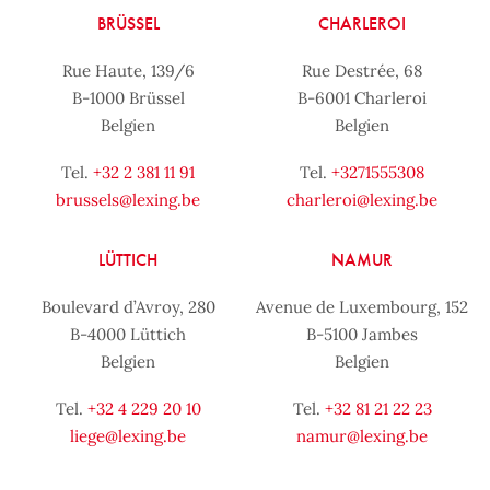
BRÜSSEL
CHARLEROI
Rue Haute, 139/6
Rue Destrée, 68
B-1000 Brüssel
B-6001 Charleroi
Belgien
Belgien
Tel.
+32 2 381 11 91
Tel.
+3271555308
brussels@lexing.be
charleroi@lexing.be
LÜTTICH
NAMUR
Boulevard d’Avroy, 280
Avenue de Luxembourg, 152
B-4000 Lüttich
B-5100 Jambes
Belgien
Belgien
Tel.
+32 4 229 20 10
Tel.
+32 81 21 22 23
liege@lexing.be
namur@lexing.be