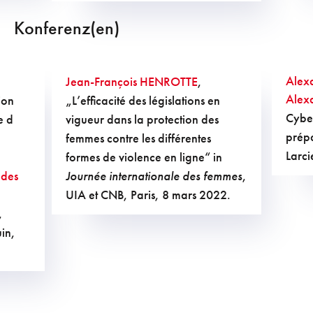
Konferenz(en)
Alex
Jean-François HENROTTE
,
Alex
ion
„L’efficacité des législations en
Cybe
e d
vigueur dans la protection des
prépa
femmes contre les différentes
Larc
formes de violence en ligne“ in
des
Journée internationale des femmes
,
UIA et CNB, Paris, 8 mars 2022.
,
in,