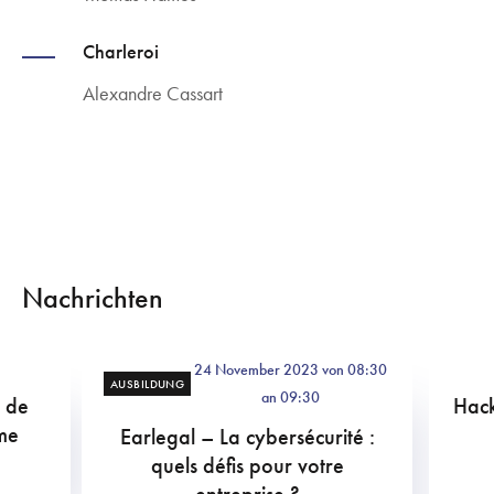
Charleroi
Alexandre Cassart
Nachrichten
24 November 2023 von 08:30
AUSBILDUNG
an 09:30
n de
Hack
me
Earlegal – La cybersécurité :
quels défis pour votre