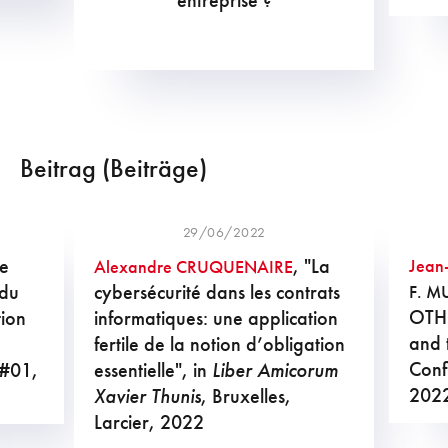
entreprise ?
Beitrag (Beiträge)
29/06/2022
Le
, "La
Jean
Alexandre CRUQUENAIRE
 du
cybersécurité dans les contrats
F. M
OTH
tion
informatiques: une application
and 
fertile de la notion d’obligation
Confl
 #01,
essentielle", in
Liber Amicorum
2022
Xavier Thunis
, Bruxelles,
Larcier, 2022