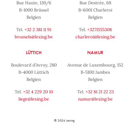
Rue Haute, 139/6
Rue Destrée, 68
B-1000 Brüssel
B-6001 Charleroi
Belgien
Belgien
Tel.
+32 2 381 11 91
Tel.
+3271555308
brussels@lexing.be
charleroi@lexing.be
LÜTTICH
NAMUR
Boulevard d’Avroy, 280
Avenue de Luxembourg, 152
B-4000 Lüttich
B-5100 Jambes
Belgien
Belgien
Tel.
+32 4 229 20 10
Tel.
+32 81 21 22 23
liege@lexing.be
namur@lexing.be
© 2026 Lexing