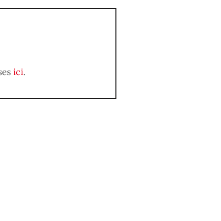
ises
ici
.