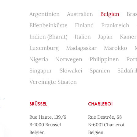
Argentinien
Australien
Belgien
Bras
Elfenbeinküste
Finland
Frankreich
Indien (Bharat)
Italien
Japan
Kamer
Luxemburg
Madagaskar
Marokko
Nigeria
Norwegen
Philippinen
Por
Singapur
Slowakei
Spanien
Südafri
Vereinigte Staaten
BRÜSSEL
CHARLEROI
Rue Haute, 139/6
Rue Destrée, 68
B-1000 Brüssel
B-6001 Charleroi
Belgien
Belgien