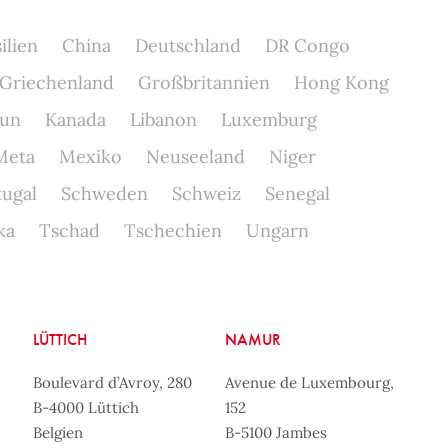
ilien
China
Deutschland
DR Congo
Griechenland
Großbritannien
Hong Kong
un
Kanada
Libanon
Luxemburg
Meta
Mexiko
Neuseeland
Niger
tugal
Schweden
Schweiz
Senegal
ka
Tschad
Tschechien
Ungarn
LÜTTICH
NAMUR
Boulevard d’Avroy, 280
Avenue de Luxembourg,
B-4000 Lüttich
152
Belgien
B-5100 Jambes