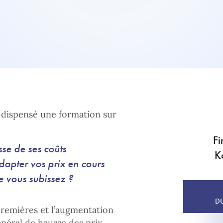
dispensé une formation sur
Fi
sse de ses coûts
K
apter vos prix en cours
 vous subissez ?
D
 premières et l’augmentation
néral de hausse des prix.