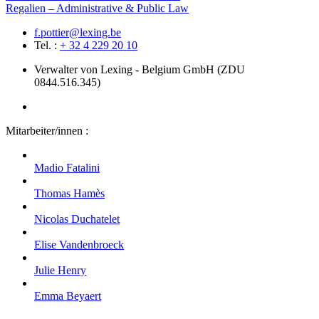
Regalien – Administrative & Public Law
f.pottier@lexing.be
Tel. :
+ 32 4 229 20 10
Verwalter von Lexing - Belgium GmbH (ZDU
0844.516.345)
Mitarbeiter/innen :
Madio
Fatalini
Thomas
Hamès
Nicolas
Duchatelet
Elise
Vandenbroeck
Julie
Henry
Emma
Beyaert