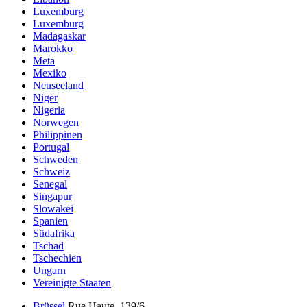
Luxemburg
Luxemburg
Madagaskar
Marokko
Meta
Mexiko
Neuseeland
Niger
Nigeria
Norwegen
Philippinen
Portugal
Schweden
Schweiz
Senegal
Singapur
Slowakei
Spanien
Südafrika
Tschad
Tschechien
Ungarn
Vereinigte Staaten
Brüssel
Rue Haute, 139/6