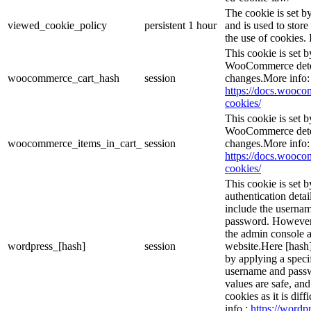
The cookie is set 
viewed_cookie_policy
persistent
1 hour
and is used to stor
the use of cookies. 
This cookie is set
WooCommerce deter
woocommerce_cart_hash
session
changes.More info:
https://docs.woo
cookies/
This cookie is set
WooCommerce deter
woocommerce_items_in_cart_
session
changes.More info:
https://docs.woo
cookies/
This cookie is set b
authentication detai
include the userna
password. However, 
the admin console a
wordpress_[hash]
session
website.Here [hash] 
by applying a speci
username and passwo
values are safe, an
cookies as it is dif
info :
https://wordpr