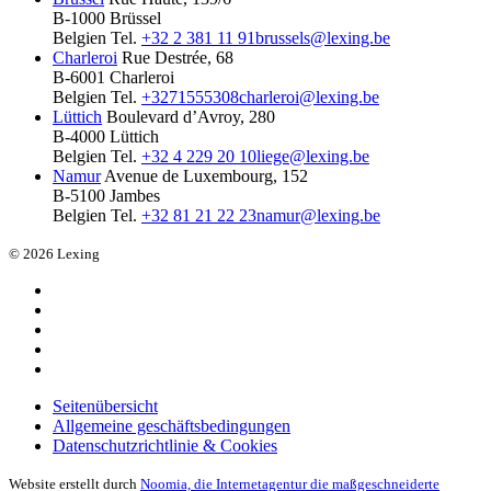
B-1000 Brüssel
Belgien
Tel.
+32 2 381 11 91
brussels@lexing.be
Charleroi
Rue Destrée, 68
B-6001 Charleroi
Belgien
Tel.
+3271555308
charleroi@lexing.be
Lüttich
Boulevard d’Avroy, 280
B-4000 Lüttich
Belgien
Tel.
+32 4 229 20 10
liege@lexing.be
Namur
Avenue de Luxembourg, 152
B-5100 Jambes
Belgien
Tel.
+32 81 21 22 23
namur@lexing.be
© 2026 Lexing
Seitenübersicht
Allgemeine geschäftsbedingungen
Datenschutzrichtlinie & Cookies
Website erstellt durch
Noomia, die Internetagentur die maßgeschneiderte