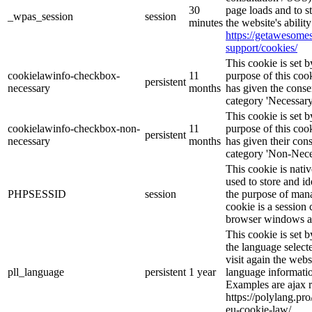
30
page loads and to s
_wpas_session
session
minutes
the website's abilit
https://getawesom
support/cookies/
This cookie is set
cookielawinfo-checkbox-
11
purpose of this cook
persistent
necessary
months
has given the conse
category 'Necessary
This cookie is set
cookielawinfo-checkbox-non-
11
purpose of this cook
persistent
necessary
months
has given their con
category 'Non-Nece
This cookie is nati
used to store and id
PHPSESSID
session
the purpose of mana
cookie is a session 
browser windows ar
This cookie is set 
the language selec
visit again the webs
pll_language
persistent
1 year
language informatio
Examples are ajax r
https://polylang.pr
eu-cookie-law/