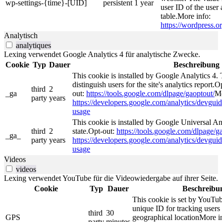
wp-settings-{time}-[UID]
persistent
1 year
user ID of the user 
table.More info:
https://wordpress.or
Analytisch
analytiques
Lexing verwendet Google Analytics 4 für analytische Zwecke.
Cookie
Typ
Dauer
Beschreibung
This cookie is installed by Google Analytics 4. 
distinguish users for the site's analytics report.O
third
2
_ga
out:
https://tools.google.com/dlpage/gaoptout/
Mo
party
years
https://developers.google.com/analytics/devguide
usage
This cookie is installed by Google Universal Ana
third
2
state.Opt-out:
https://tools.google.com/dlpage/g
_ga_
party
years
https://developers.google.com/analytics/devguide
usage
Videos
videos
Lexing verwendet YouTube für die Videowiedergabe auf ihrer Seite.
Cookie
Typ
Dauer
Beschreibu
This cookie is set by YouTub
unique ID for tracking users
third
30
GPS
geographical locationMore i
party
minutes