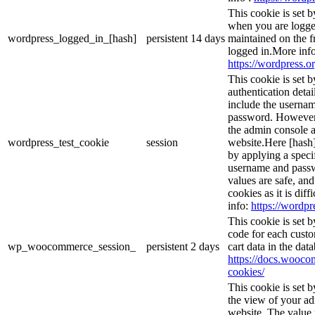
This cookie is set 
when you are logge
wordpress_logged_in_[hash]
persistent
14 days
maintained on the f
logged in.More info
https://wordpress.or
This cookie is set b
authentication detai
include the userna
password. However, 
the admin console a
wordpress_test_cookie
session
website.Here [hash] 
by applying a speci
username and passwo
values are safe, an
cookies as it is dif
info:
https://wordpr
This cookie is set
code for each custo
wp_woocommerce_session_
persistent
2 days
cart data in the da
https://docs.woo
cookies/
This cookie is set 
the view of your ad
website. The value 