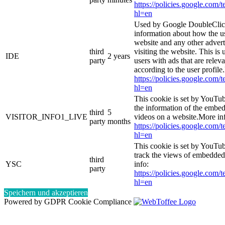
https://policies.google.com/
hl=en
Used by Google DoubleClick
information about how the us
website and any other adver
third
visiting the website. This is 
IDE
2 years
party
users with ads that are relev
according to the user profile
https://policies.google.com/
hl=en
This cookie is set by YouTub
the information of the emb
third
5
VISITOR_INFO1_LIVE
videos on a website.More in
party
months
https://policies.google.com/
hl=en
This cookie is set by YouTub
track the views of embedde
third
YSC
info:
party
https://policies.google.com/
hl=en
Speichern und akzeptieren
Powered by GDPR Cookie Compliance