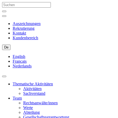
Auszeichnungen
Rekrutierung
Kontakt
Kundenbereich
De
English
Français
Nederlands
Thematische Aktivitäten
Aktivitäten
Sachverstand
Team
Rechtsanwälte/innen
Werte
Abteilung
Gesellschaftsverantwortung