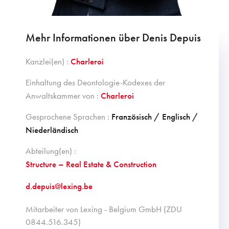
Mehr Informationen über Denis Depuis
Kanzlei(en) :
Charleroi
Einhaltung des Deontologie-Kodexes der
Anwaltskammer von :
Charleroi
Gesprochene Sprachen :
Französisch / Englisch /
Niederländisch
Abteilung(en) :
Structure – Real Estate & Construction
d.depuis@lexing.be
Mitarbeiter von Lexing - Belgium GmbH (ZDU
0844.516.345)