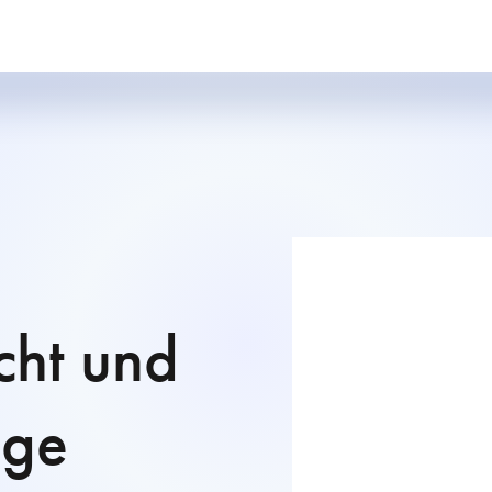
cht und
äge