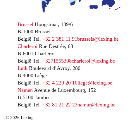
Brussel
Hoogstraat, 139/6
B-1000 Brussel
België
Tel.
+32 2 381 11 91
brussels@lexing.be
Charleroi
Rue Destrée, 68
B-6001 Charleroi
België
Tel.
+3271555308
charleroi@lexing.be
Luik
Boulevard d’Avroy, 280
B-4000 Liège
België
Tel.
+32 4 229 20 10
liege@lexing.be
Namen
Avenue de Luxembourg, 152
B-5100 Jambes
België
Tel.
+32 81 21 22 23
namur@lexing.be
© 2026 Lexing