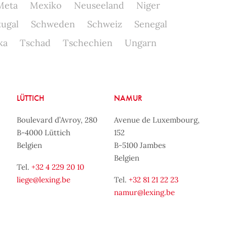
Meta
Mexiko
Neuseeland
Niger
tugal
Schweden
Schweiz
Senegal
ka
Tschad
Tschechien
Ungarn
LÜTTICH
NAMUR
Boulevard d’Avroy, 280
Avenue de Luxembourg,
B-4000 Lüttich
152
Belgien
B-5100 Jambes
Belgien
Tel.
+32 4 229 20 10
liege@lexing.be
Tel.
+32 81 21 22 23
namur@lexing.be