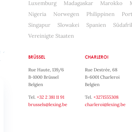
Luxemburg
Madagaskar
Marokko
Nigeria
Norwegen
Philippinen
Por
Singapur
Slowakei
Spanien
Südafri
Vereinigte Staaten
BRÜSSEL
CHARLEROI
Rue Haute, 139/6
Rue Destrée, 68
B-1000 Brüssel
B-6001 Charleroi
Belgien
Belgien
Tel.
+32 2 381 11 91
Tel.
+3271555308
brussels@lexing.be
charleroi@lexing.be