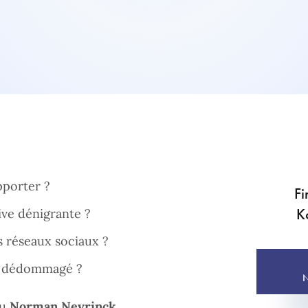
pporter ?
Fi
K
ve dénigrante ?
 réseaux sociaux ?
tre dédommagé ?
N
du
Norman Neyrinck,