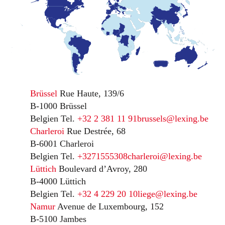
Brüssel
Rue Haute, 139/6
B-1000 Brüssel
Belgien
Tel.
+32 2 381 11 91
brussels@lexing.be
Charleroi
Rue Destrée, 68
B-6001 Charleroi
Belgien
Tel.
+3271555308
charleroi@lexing.be
Lüttich
Boulevard d’Avroy, 280
B-4000 Lüttich
Belgien
Tel.
+32 4 229 20 10
liege@lexing.be
Namur
Avenue de Luxembourg, 152
B-5100 Jambes