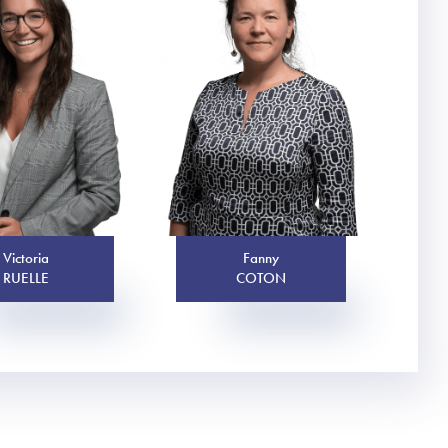
Victoria
Fanny
RUELLE
COTON