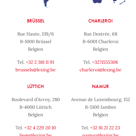
BRÜSSEL
CHARLEROI
Rue Haute, 139/6
Rue Destrée, 68
B-1000 Brüssel
B-6001 Charleroi
Belgien
Belgien
Tel.
+32 2 381 11 91
Tel.
+3271555308
brussels@lexing.be
charleroi@lexing.be
LÜTTICH
NAMUR
Boulevard d’Avroy, 280
Avenue de Luxembourg, 152
B-4000 Lüttich
B-5100 Jambes
Belgien
Belgien
Tel.
+32 4 229 20 10
Tel.
+32 81 21 22 23
liege@lexing.be
namur@lexing.be