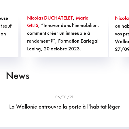
Nicolas DUCHATELET
,
Marie
ouse
Nicol
GILIS
, “Innover dans l’immobilier :
t sauf
ou habi
comment créer un immeuble à
ion
vos pr
rendement ?”, Formation Earlegal
Wallon
Lexing, 20 octobre 2023.
27/0
News
06/01/21
La Wallonie entrouvre la porte à l’habitat léger