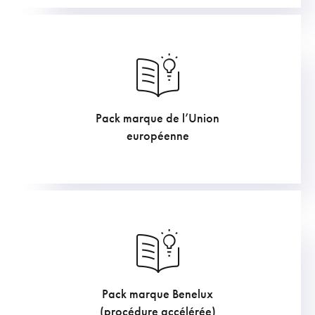
Pack marque de l’Union
919.6
€
européenne
Pack marque Benelux
726
€
(procédure accélérée)