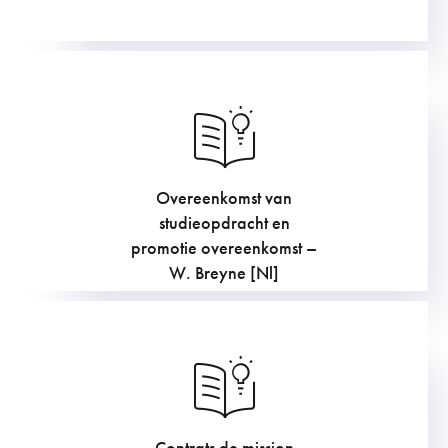
Overeenkomst van
907.5
€
studieopdracht en
promotie overeenkomst –
W. Breyne [Nl]
Contrats de mission