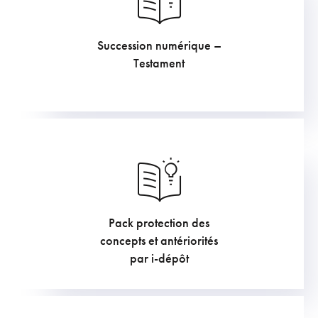
Succession numérique –
60.5
€
Testament
Pack protection des
211.75
€
concepts et antériorités
par i-dépôt