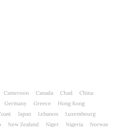
Cameroon
Canada
Chad
China
Germany
Greece
Hong Kong
Coast
Japan
Lebanon
Luxembourg
o
New Zealand
Niger
Nigeria
Norway