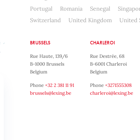
Portugal
Romania
Senegal
Singapo
Switzerland
United Kingdom
United 
BRUSSELS
CHARLEROI
Rue Haute, 139/6
Rue Destrée, 68
B-1000 Brussels
B-6001 Charleroi
Belgium
Belgium
Phone
+32 2 381 11 91
Phone
+3271555308
brussels@lexing.be
charleroi@lexing.be