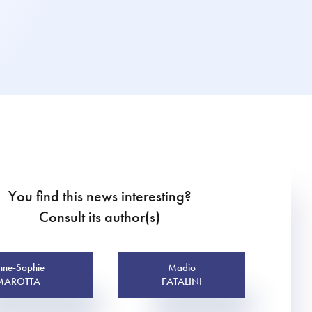
You find this news interesting?
Consult its author(s)
nne-Sophie
Madio
MAROTTA
FATALINI