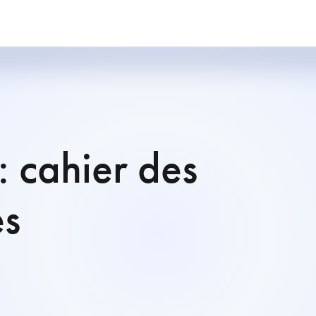
: cahier des
es