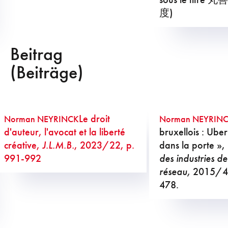
度)
Beitrag
(Beiträge)
Le droit
Norman NEYRINCK
Norman NEYRIN
d'auteur, l'avocat et la liberté
bruxellois : Ube
créative,
J.L.M.B.
, 2023/22, p.
dans la porte »,
991-992
des industries de
réseau,
2015/4,
478.