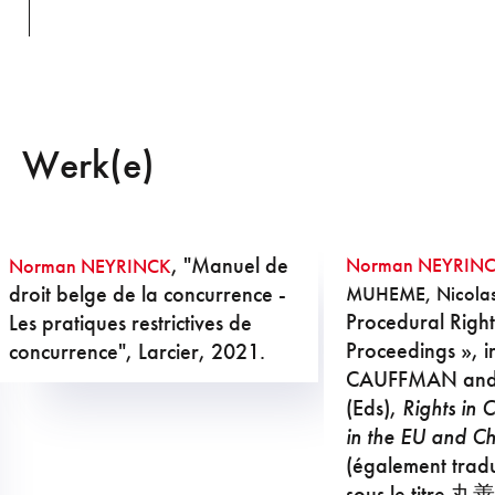
Werk(e)
, "Manuel de
Norman NEYRIN
Norman NEYRINCK
droit belge de la concurrence -
MUHEME, Nicolas
Procedural Rights
Les pratiques restrictives de
Proceedings », i
concurrence", Larcier, 2021.
CAUFFMAN and
(Eds),
Rights in 
in the EU and C
(également tradu
sous le titr