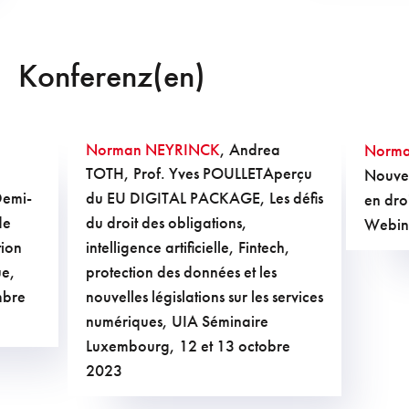
Konferenz(en)
Norman NEYRINCK
, Andrea
Norma
TOTH, Prof. Yves POULLET
Aperçu
Nouvea
Demi-
du EU DIGITAL PACKAGE, Les défis
en droi
de
du droit des obligations,
Webin
tion
intelligence artificielle, Fintech,
ue,
protection des données et les
mbre
nouvelles législations sur les services
numériques, UIA Séminaire
Luxembourg, 12 et 13 octobre
2023