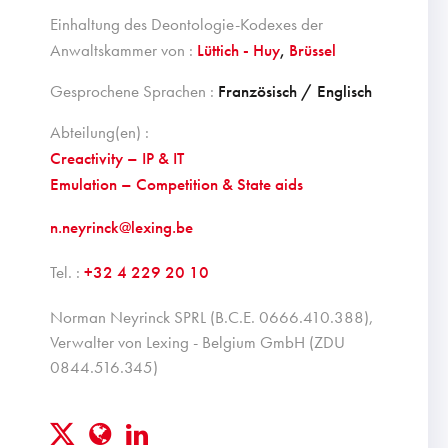
Einhaltung des Deontologie-Kodexes der
Anwaltskammer von :
Lüttich - Huy
,
Brüssel
Gesprochene Sprachen :
Französisch / Englisch
Abteilung(en) :
Creactivity – IP & IT
Emulation – Competition & State aids
n.neyrinck@lexing.be
Tel. :
+32 4 229 20 10
Norman Neyrinck SPRL (B.C.E. 0666.410.388),
Verwalter von Lexing - Belgium GmbH (ZDU
0844.516.345)