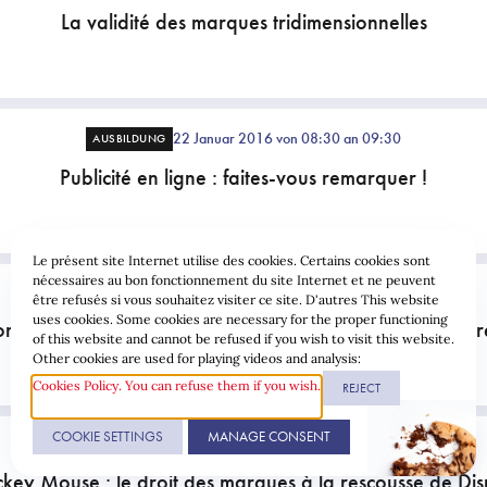
La validité des marques tridimensionnelles
22 Januar 2016 von 08:30 an 09:30
AUSBILDUNG
Publicité en ligne : faites-vous remarquer !
Le présent site Internet utilise des cookies. Certains cookies sont
nécessaires au bon fonctionnement du site Internet et ne peuvent
18/05/26
être refusés si vous souhaitez visiter ce site. D'autres This website
uses cookies. Some cookies are necessary for the proper functioning
ons abusives des plateformes du numérique : comment r
of this website and cannot be refused if you wish to visit this website.
Other cookies are used for playing videos and analysis:
Cookies Policy. You can refuse them if you wish.
REJECT
COOKIE SETTINGS
MANAGE CONSENT
04/05/26
key Mouse : le droit des marques à la rescousse de Di