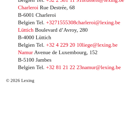
Belgien
Tel.
+32 2 381 11 91
brussels@lexing.be
Charleroi
Rue Destrée, 68
B-6001 Charleroi
Belgien
Tel.
+3271555308
charleroi@lexing.be
Lüttich
Boulevard d’Avroy, 280
B-4000 Lüttich
Belgien
Tel.
+32 4 229 20 10
liege@lexing.be
Namur
Avenue de Luxembourg, 152
B-5100 Jambes
Belgien
Tel.
+32 81 21 22 23
namur@lexing.be
© 2026 Lexing